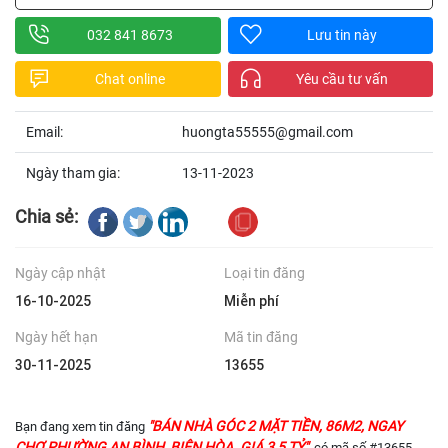
032 841 8673
Lưu tin này
Chat online
Yêu cầu tư vấn
Email:
huongta55555@gmail.com
Ngày tham gia:
13-11-2023
Chia sẻ:
Ngày cập nhật
Loại tin đăng
16-10-2025
Miễn phí
Ngày hết hạn
Mã tin đăng
30-11-2025
13655
"BÁN NHÀ GÓC 2 MẶT TIỀN, 86M2, NGAY
Bạn đang xem tin đăng
CHỢ PHƯỜNG AN BÌNH, BIÊN HÒA. GIÁ 3,5 TỶ"
, có mã số #13655,