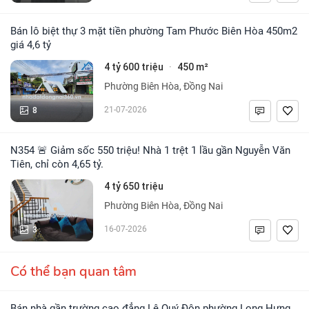
Bán lô biệt thự 3 mặt tiền phường Tam Phước Biên Hòa 450m2
giá 4,6 tỷ
4 tỷ 600 triệu
450 m²
·
Phường Biên Hòa, Đồng Nai
8
21-07-2026
N354 🚨 Giảm sốc 550 triệu! Nhà 1 trệt 1 lầu gần Nguyễn Văn
Tiên, chỉ còn 4,65 tỷ.
4 tỷ 650 triệu
Phường Biên Hòa, Đồng Nai
3
16-07-2026
Có thể bạn quan tâm
Bán nhà gần trường cao đẳng Lê Quý Đôn phường Long Hưng