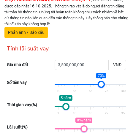
16-10-2025
được cập nhật
. Thông tin rao vặt là do người đăng tin đăng
tải toàn bộ thông tin. Chúng tôi hoàn toàn không chịu trách nhiệm về bất
cứ thông tin nào liên quan đến các thông tin này. Hãy thông báo cho chúng
tôi nếu tin này không hợp lệ.
Phản ánh / Báo xấu
Tính lãi suất vay
Giá nhà đất
VNĐ
70%
Số tiền vay
10
33
55
78
100
5 năm
Thời gian vay(%)
1
10
18
27
35
8%/năm
Lãi suất(%)