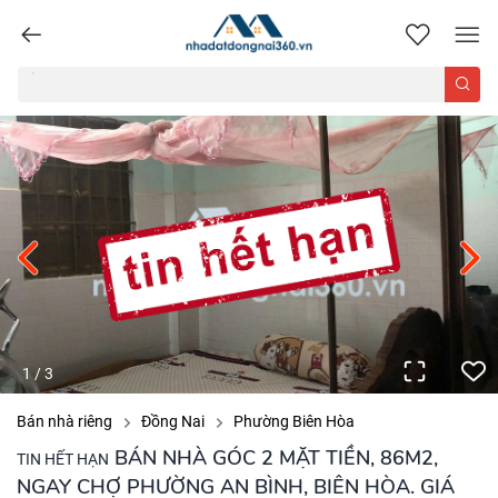
nhadatdongnai360.vn
1
/
3
Bán nhà riêng
Đồng Nai
Phường Biên Hòa
BÁN NHÀ GÓC 2 MẶT TIỀN, 86M2,
TIN HẾT HẠN
NGAY CHỢ PHƯỜNG AN BÌNH, BIÊN HÒA. GIÁ