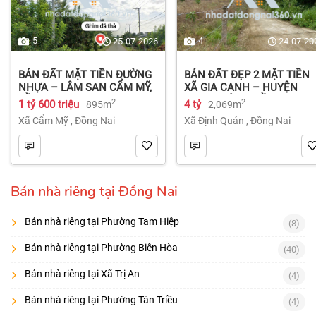
5
4
25-07-2026
24-07-20
BÁN ĐẤT MẶT TIỀN ĐƯỜNG
BÁN ĐẤT ĐẸP 2 MẶT TIỀN
NHỰA – LÂM SAN CẨM MỸ,
XÃ GIA CANH – HUYỆN
ĐỒNG NAI.
ĐỊNH QUÁN – ĐỒNG NAI dt
2
2
1 tỷ 600 triệu
4 tỷ
895m
2,069m
2.069m² 4 tỷ
Xã Cẩm Mỹ
,
Đồng Nai
Xã Định Quán
,
Đồng Nai
Bán nhà riêng tại Đồng Nai
Bán nhà riêng tại Phường Tam Hiệp
(8)
Bán nhà riêng tại Phường Biên Hòa
(40)
Bán nhà riêng tại Xã Trị An
(4)
Bán nhà riêng tại Phường Tân Triều
(4)