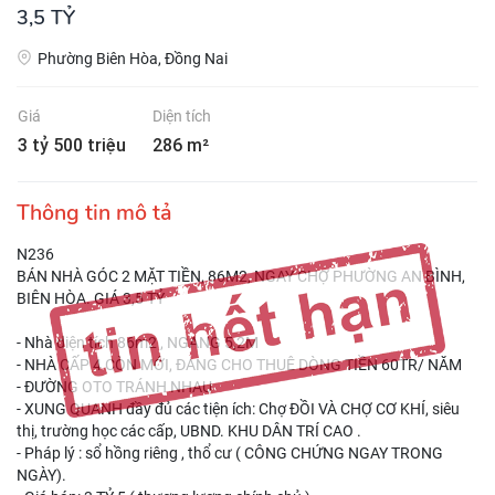
3,5 TỶ
Phường Biên Hòa, Đồng Nai
Giá
Diện tích
3 tỷ 500 triệu
286 m²
Thông tin mô tả
N236
BÁN NHÀ GÓC 2 MẶT TIỀN, 86M2, NGAY CHỢ PHƯỜNG AN BÌNH,
BIÊN HÒA. GIÁ 3,5 TỶ
- Nhà diện tích 86m2 , NGANG 5,2M
- NHÀ CẤP 4 CÒN MỚI, ĐANG CHO THUÊ DÒNG TIỀN 60TR/ NĂM
- ĐƯỜNG OTO TRÁNH NHAU
- XUNG QUANH đầy đủ các tiện ích: Chợ ĐỒI VÀ CHỢ CƠ KHÍ, siêu
thị, trường học các cấp, UBND. KHU DÂN TRÍ CAO .
- Pháp lý : sổ hồng riêng , thổ cư ( CÔNG CHỨNG NGAY TRONG
NGÀY).