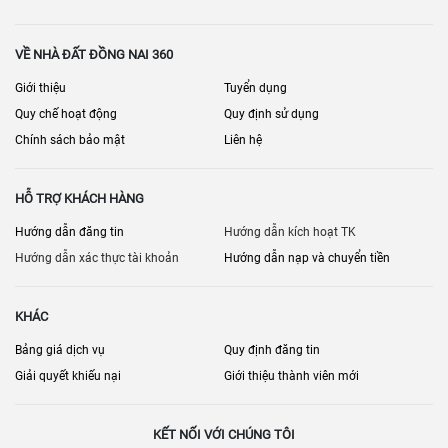
Quy định xây dựng: mật độ, chiều cao, khoảng lùi
VỀ NHÀ ĐẤT ĐỒNG NAI 360
Phí quản lý, quy chuẩn sửa chữa/cải tạo
Giới thiệu
Tuyển dụng
Tiện ích và chất lượng vận hành
Quy chế hoạt động
Quy định sử dụng
Chính sách bảo mật
Liên hệ
Hạ tầng nội khu: đường, điện, thoát nước
Hiện trạng nội thất, bảo hành (nếu còn)
HỖ TRỢ KHÁCH HÀNG
[
] • [
] • [
Bán nhà đất Đồng Nai
Bán đất nền dự án Đồng Nai
Nhà đất
Hướng dẫn đăng tin
] • [
Hướng dẫn kích hoạt TK
]
Long Khánh
Bán nhà riêng Đồng Nai
Hướng dẫn xác thực tài khoản
Hướng dẫn nạp và chuyển tiền
KHÁC
Bảng giá dịch vụ
Quy định đăng tin
Giải quyết khiếu nại
Giới thiệu thành viên mới
KẾT NỐI VỚI CHÚNG TÔI