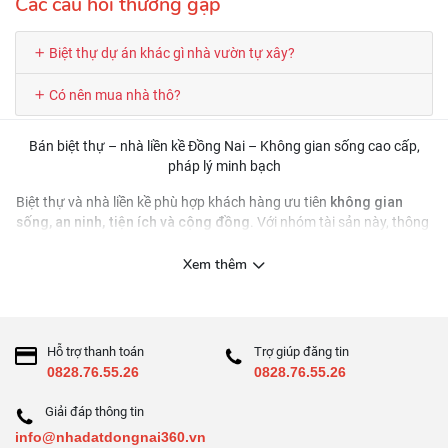
Các câu hỏi thường gặp
Biệt thự dự án khác gì nhà vườn tự xây?
Có nên mua nhà thô?
Bán biệt thự – nhà liền kề Đồng Nai – Không gian sống cao cấp,
pháp lý minh bạch
không gian
Biệt thự và nhà liền kề phù hợp khách hàng ưu tiên
sống, an ninh, tiện ích và cộng đồng
. Với nhóm tài sản này, thông
quy hoạch khu ở, chất
tin quan trọng không chỉ là giá mà còn là
lượng quản lý vận hành, tiêu chuẩn bàn giao và pháp lý
.
Xem thêm
Nên lọc tin theo tiêu chí nào?
Khu đô thị/compound
nhà vườn riêng lẻ
vs
Hỗ trợ thanh toán
Trợ giúp đăng tin
Số phòng ngủ, sân vườn, gara, hướng nhà
0828.76.55.26
0828.76.55.26
Mức độ hoàn thiện: thô/hoàn thiện/nội thất
Checklist trước khi đặt cọc
Giải đáp thông tin
info@nhadatdongnai360.vn
Pháp lý: sổ/ HĐMB/ tiến độ ra sổ (nếu dự án)