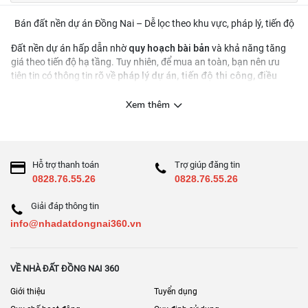
Bán đất nền dự án Đồng Nai – Dễ lọc theo khu vực, pháp lý, tiến độ
quy hoạch bài bản
Đất nền dự án hấp dẫn nhờ
và khả năng tăng
giá theo tiến độ hạ tầng. Tuy nhiên, để mua an toàn, bạn nên ưu
pháp lý dự án, tiến độ thi công, điều
tiên tin có thông tin rõ về
kiện chuyển nhượng
và các chi phí liên quan.
Cách chọn đất nền dự án phù hợp
Xem thêm
đường nội khu, điện nước, thoát nước
Chọn dự án có
rõ ràng
gần tiện ích – gần trục kết nối
So sánh vị trí
Hỗ trợ thanh toán
Trợ giúp đăng tin
Tránh quyết định chỉ theo “giá rẻ”; hãy kiểm tra hồ sơ
0828.76.55.26
0828.76.55.26
Checklist 8 điểm
Giải đáp thông tin
Pháp lý dự án & điều kiện chuyển nhượng
info@nhadatdongnai360.vn
Tiến độ hạ tầng và bàn giao nền
Quy hoạch 1/500 (nếu có), quy định xây dựng
VỀ NHÀ ĐẤT ĐỒNG NAI 360
Phí quản lý/duy tu nội khu
Giới thiệu
Tuyển dụng