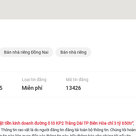
Bán nhà riêng Đồng Nai
Bán nhà riêng
Loại tin đăng
Mã tin đăng
5
Miễn phí
13426
 tiền kinh doanh đường ô tô KP2 Trảng Dài TP Biên Hòa chỉ 3 tỷ 650tr"
,
. Thông tin rao vặt là do người đăng tin đăng tải toàn bộ thông tin. Chúng tôi hoàn
 tin nào liên quan đến các thông tin này. Hãy thông báo cho chúng tôi nếu tin