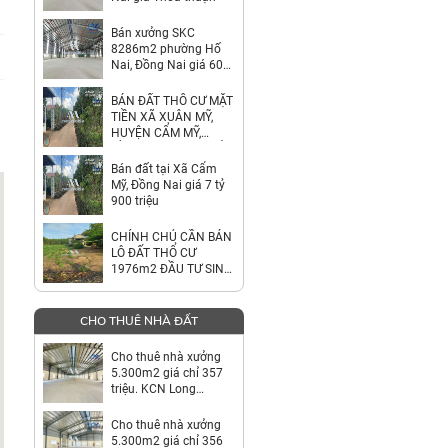
Bán xưởng SKC
8286m2 phường Hố
Nai, Đồng Nai giá 60
tỷ
BÁN ĐẤT THỔ CƯ MẶT
TIỀN XÃ XUÂN MỸ,
HUYỆN CẨM MỸ,
ĐỒNG NAI – GIÁ CHỈ
7,9 TỶ
Bán đất tại Xã Cẩm
Mỹ, Đồng Nai giá 7 tỷ
900 triệu
CHÍNH CHỦ CẦN BÁN
LÔ ĐẤT THỔ CƯ
1976m2 ĐẦU TƯ SINH
LỜI
CHO THUÊ NHÀ ĐẤT
Cho thuê nhà xưởng
5.300m2 giá chỉ 357
triệu. KCN Long
Thành-Đồng Nai
Cho thuê nhà xưởng
5.300m2 giá chỉ 356