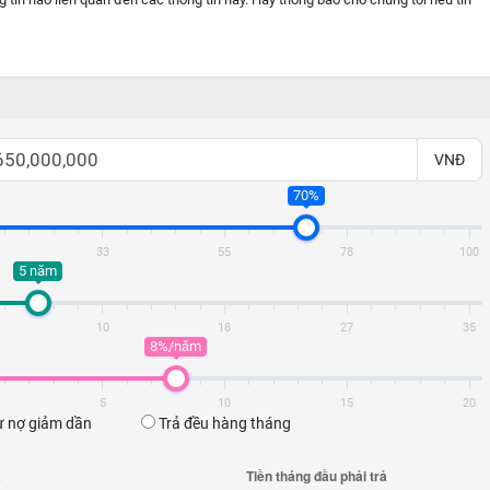
VNĐ
70%
33
55
78
100
5 năm
10
18
27
35
8%/năm
5
10
15
20
 nợ giảm dần
Trả đều hàng tháng