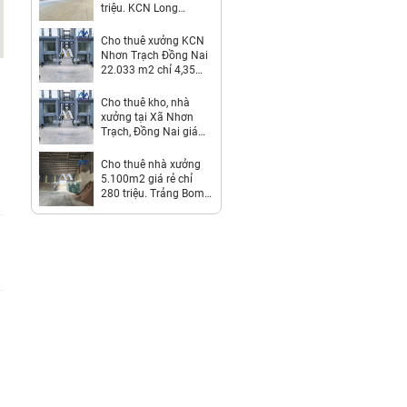
triệu. KCN Long
Thành-Đồng Nai
Cho thuê xưởng KCN
Nhơn Trạch Đồng Nai
22.033 m2 chỉ 4,35
usd/m2
Cho thuê kho, nhà
xưởng tại Xã Nhơn
Trạch, Đồng Nai giá
Thỏa thuận
Cho thuê nhà xưởng
5.100m2 giá rẻ chỉ
280 triệu. Trảng Bom-
Đồng Nai