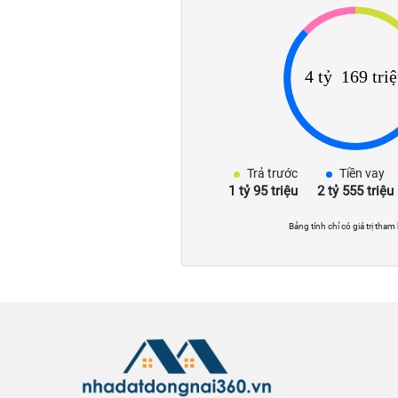
Trả trước
Tiền vay
1 tỷ 95 triệu
2 tỷ 555 triệu
Bảng tính chỉ có giá trị tham