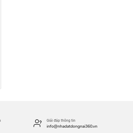
n
Giải đáp thông tin
info@nhadatdongnai360.vn