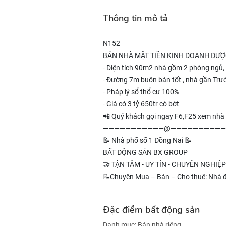
Thông tin mô tả
N152
BÁN NHÀ MẶT TIỀN KINH DOANH ĐƯỢ
- Diện tích 90m2 nhà gồm 2 phòng ngủ,
- Đường 7m buôn bán tốt , nhà gần Trư
- Pháp lý sổ thổ cư 100%
- Giá có 3 tỷ 650tr có bớt
📲 Quý khách gọi ngay F6,F25 xem nhà
———————————@——————————
📝 Nhà phố số 1 Đồng Nai 📝
BẤT ĐỘNG SẢN BX GROUP
🤝 TẬN TÂM - UY TÍN - CHUYÊN NGHIỆP
📝Chuyên Mua – Bán – Cho thuê: Nhà đ
Đặc điểm bất động sản
Danh mục:
Bán nhà riêng