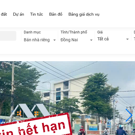
 đất
Dự án
Tin tức
Bản đồ
Bảng giá dịch vụ
Danh mục
Tỉnh/Thành phố
Giá
Tất cả
Bán nhà riêng
Đồng Nai