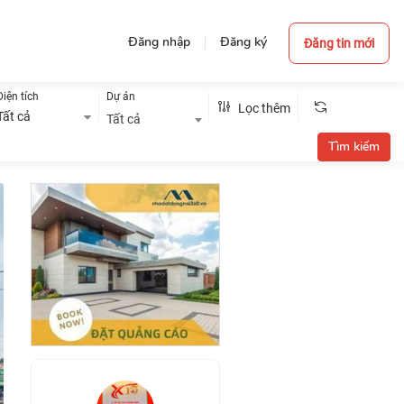
Đăng nhập
Đăng ký
Đăng tin mới
Diện tích
Dự án
Lọc thêm
Tất cả
Tất cả