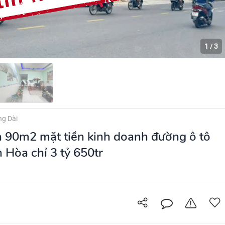
1
3
/
g Dài
 90m2 mặt tiền kinh doanh đường ô tô
 Hòa chỉ 3 tỷ 650tr