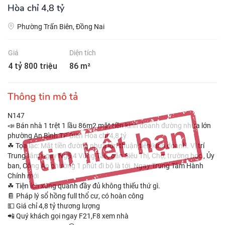
Hòa chỉ 4,8 tỷ
Phường Trấn Biên, Đồng Nai
Giá
Diện tích
4 tỷ 800 triệu
86 m²
Thông tin mô tả
N147
📣 Bán nhà 1 trệt 1 lầu 86m2 mặt tiền kinh doanh đường nhựa lớn
phường An Bình TP Biên Hòa chỉ 4,8 tỷ
☘ Tọa lạc: Mặt tiền đường nhựa lớn thuận tiện kinh doanh. Vị trí
Trung tâm ngay Ngã 4 Vũng Tàu, gần Siêu Thị, Chợ, trường học , Ủy
ban, Công An phường 1 phút đi bộ là tới. Ngay Trung Tâm Hành
Chính mới
☘ Tiện ích xung quanh đầy đủ không thiếu thứ gì.
📔 Pháp lý sổ hồng full thổ cư, có hoàn công
💵 Giá chỉ 4,8 tỷ thương lượng
📲 Quý khách gọi ngay F21,F8 xem nhà