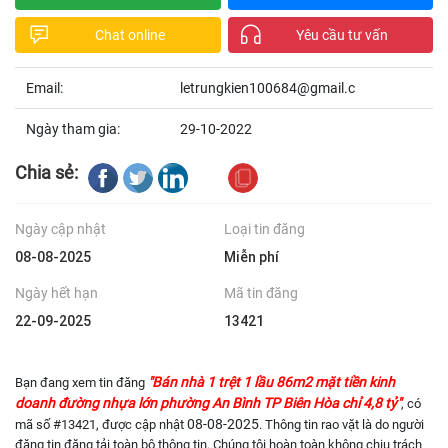
Chat online
Yêu cầu tư vấn
Email:
letrungkien100684@gmail.c
Ngày tham gia:
29-10-2022
Chia sẻ:
Ngày cập nhật
Loại tin đăng
08-08-2025
Miễn phí
Ngày hết hạn
Mã tin đăng
22-09-2025
13421
"Bán nhà 1 trệt 1 lầu 86m2 mặt tiền kinh
Bạn đang xem tin đăng
doanh đường nhựa lớn phường An Bình TP Biên Hòa chỉ 4,8 tỷ"
, có
08-08-2025
mã số #13421, được cập nhật
. Thông tin rao vặt là do người
đăng tin đăng tải toàn bộ thông tin. Chúng tôi hoàn toàn không chịu trách