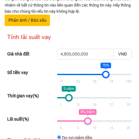
nhiệm về bất cứ thông tin nào liên quan đến các thông tin này. Hãy thông
báo cho chúng tôi nếu tin này không hợp lệ.
Phản ánh / Báo xấu
Tính lãi suất vay
Giá nhà đất
VNĐ
70%
Số tiền vay
10
33
55
78
100
5 năm
Thời gian vay(%)
1
10
18
27
35
8%/năm
Lãi suất(%)
0
5
10
15
20
Dư nợ giảm dần