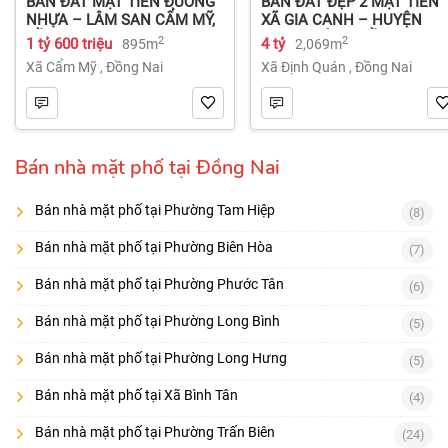
BÁN ĐẤT MẶT TIỀN ĐƯỜNG
BÁN ĐẤT ĐẸP 2 MẶT TIỀN
NHỰA – LÂM SAN CẨM MỸ,
XÃ GIA CANH – HUYỆN
ĐỒNG NAI.
ĐỊNH QUÁN – ĐỒNG NAI dt
2
2
1 tỷ 600 triệu
4 tỷ
895m
2,069m
2.069m² 4 tỷ
Xã Cẩm Mỹ
,
Đồng Nai
Xã Định Quán
,
Đồng Nai
Bán nhà mặt phố tại Đồng Nai
Bán nhà mặt phố tại Phường Tam Hiệp
(8)
Bán nhà mặt phố tại Phường Biên Hòa
(7)
Bán nhà mặt phố tại Phường Phước Tân
(6)
Bán nhà mặt phố tại Phường Long Bình
(5)
Bán nhà mặt phố tại Phường Long Hưng
(5)
Bán nhà mặt phố tại Xã Bình Tân
(4)
Bán nhà mặt phố tại Phường Trấn Biên
(24)