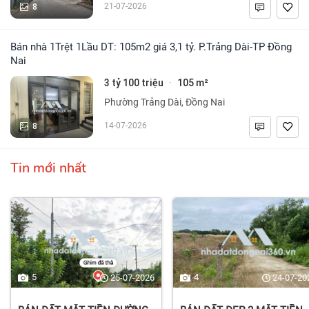
8
21-07-2026
Bán nhà 1Trệt 1Lầu DT: 105m2 giá 3,1 tỷ. P.Trảng Dài-TP Đồng
Nai
3 tỷ 100 triệu
105 m²
·
Phường Trảng Dài, Đồng Nai
8
14-07-2026
Tin mới nhất
5
4
25-07-2026
24-07-20