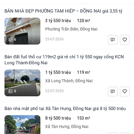
BÁN NHÀ ĐẸP PHƯỜNG TAM HIỆP – ĐỒNG NAI giá 3,55 tỷ
3 tỷ 550 triệu
120 m²
·
Phường Trấn Biên, Đồng Nai
6
25-07-2026
Bán đất fuil thổ cư 119m2 giá rẻ chỉ 1 tỷ 550 ngay cổng KCN
Long Thành-Đồng Nai
1 tỷ 550 triệu
119 m²
·
Xã Long Thành, Đồng Nai
5
22-07-2026
Bán nhà mặt phố tại Xã Tân Hưng, Đồng Nai giá 8 tỷ 500 triệu
8 tỷ 500 triệu
153 m²
·
Xã Tân Hưng, Đồng Nai