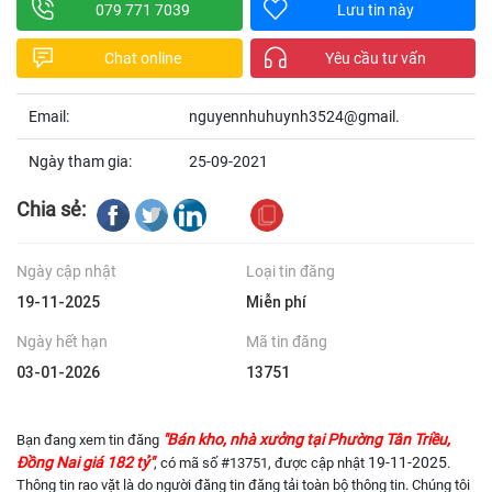
079 771 7039
Lưu tin này
Chat online
Yêu cầu tư vấn
Email:
nguyennhuhuynh3524@gmail.
Ngày tham gia:
25-09-2021
Chia sẻ:
Ngày cập nhật
Loại tin đăng
19-11-2025
Miễn phí
Ngày hết hạn
Mã tin đăng
03-01-2026
13751
"Bán kho, nhà xưởng tại Phường Tân Triều,
Bạn đang xem tin đăng
Đồng Nai giá 182 tỷ"
19-11-2025
, có mã số #13751, được cập nhật
.
Thông tin rao vặt là do người đăng tin đăng tải toàn bộ thông tin. Chúng tôi