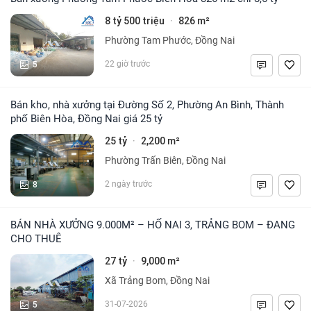
8 tỷ 500 triệu
826 m²
·
Phường Tam Phước, Đồng Nai
5
22 giờ trước
Bán kho, nhà xưởng tại Đường Số 2, Phường An Bình, Thành
phố Biên Hòa, Đồng Nai giá 25 tỷ
25 tỷ
2,200 m²
·
Phường Trấn Biên, Đồng Nai
8
2 ngày trước
BÁN NHÀ XƯỞNG 9.000M² – HỐ NAI 3, TRẢNG BOM – ĐANG
CHO THUÊ
27 tỷ
9,000 m²
·
Xã Trảng Bom, Đồng Nai
5
31-07-2026