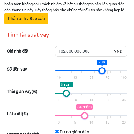
hoàn toàn không chịu trách nhiệm về bất cứ thông tin nào liên quan đến
các thông tin này. Hãy thông báo cho chúng tôi nếu tin này không hợp lệ.
Phản ánh / Báo xấu
Tính lãi suất vay
Giá nhà đất
VNĐ
70%
Số tiền vay
10
33
55
78
100
5 năm
Thời gian vay(%)
1
10
18
27
35
8%/năm
Lãi suất(%)
0
5
10
15
20
Dư nợ giảm dần