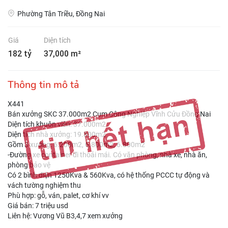
Phường Tân Triều, Đồng Nai
Giá
Diện tích
182 tỷ
37,000 m²
Thông tin mô tả
X441
Bán xưởng SKC 37.000m2 Cụm Công Nghiệp Vĩnh Cửu Đồng Nai
Diện tích khuôn viên: 37.000m2
Diện tích nhà xưởng: 19.800m2
Gồm 3 xưởng: 6.200m2, 6.800m2, 6.800m2
-Đường xe container đi thoải mái. Có văn phòng, nhà xe, nhà ăn,
phòng bảo vệ
Có 2 bình điện 1250Kva & 560Kva, có hệ thống PCCC tự động và
vách tường nghiệm thu
Phù hợp: gỗ, ván, palet, cơ khí vv
Giá bán: 7 triệu usd
Liên hệ: Vương Vũ B3,4,7 xem xưởng