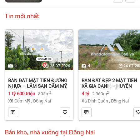
Tin mới nhất
5
4
25-07-2026
24-07-20
BÁN ĐẤT MẶT TIỀN ĐƯỜNG
BÁN ĐẤT ĐẸP 2 MẶT TIỀN
NHỰA – LÂM SAN CẨM MỸ,
XÃ GIA CANH – HUYỆN
ĐỒNG NAI.
ĐỊNH QUÁN – ĐỒNG NAI dt
2
2
1 tỷ 600 triệu
4 tỷ
895m
2,069m
2.069m² 4 tỷ
Xã Cẩm Mỹ
,
Đồng Nai
Xã Định Quán
,
Đồng Nai
Bán kho, nhà xưởng tại Đồng Nai