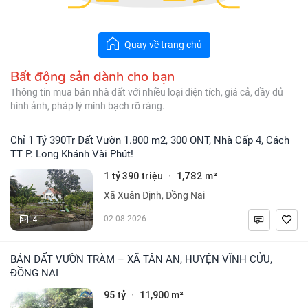
Quay về trang chủ
Bất động sản dành cho bạn
Thông tin mua bán nhà đất với nhiều loại diện tích, giá cả, đầy đủ
hình ảnh, pháp lý minh bạch rõ ràng.
Chỉ 1 Tỷ 390Tr Đất Vườn 1.800 m2, 300 ONT, Nhà Cấp 4, Cách
TT P. Long Khánh Vài Phút!
1 tỷ 390 triệu
1,782 m²
·
Xã Xuân Định, Đồng Nai
4
02-08-2026
BÁN ĐẤT VƯỜN TRÀM – XÃ TÂN AN, HUYỆN VĨNH CỬU,
ĐỒNG NAI
95 tỷ
11,900 m²
·