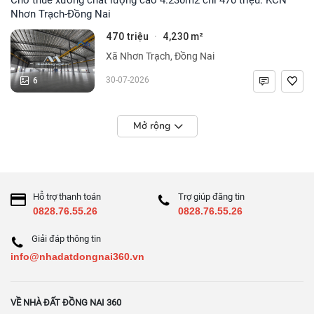
Nhơn Trạch-Đồng Nai
470 triệu
4,230 m²
·
Xã Nhơn Trạch, Đồng Nai
6
30-07-2026
Mở rộng
Hỗ trợ thanh toán
Trợ giúp đăng tin
0828.76.55.26
0828.76.55.26
Giải đáp thông tin
info@nhadatdongnai360.vn
VỀ NHÀ ĐẤT ĐỒNG NAI 360