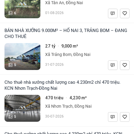
Xã Tân An, Đồng Nai
6
01-08-2026
BÁN NHÀ XƯỞNG 9.000M² – HỐ NAI 3, TRẢNG BOM – ĐANG
CHO THUÊ
27 tỷ
9,000 m²
·
Xã Trảng Bom, Đồng Nai
5
31-07-2026
Cho thuê nhà xưởng chất lượng cao 4.230m2 chỉ 470 triệu.
KCN Nhơn Trạch-Đồng Nai
470 triệu
4,230 m²
·
Xã Nhơn Trạch, Đồng Nai
5
30-07-2026
Cho thuê xưởng chất lượng cao 4.230m2 chỉ 470 triệu. KCN