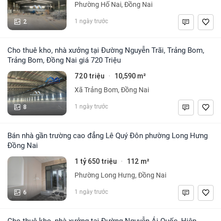
Phường Hố Nai, Đồng Nai
2
1 ngày trước
Cho thuê kho, nhà xưởng tại Đường Nguyễn Trãi, Trảng Bom,
Trảng Bom, Đồng Nai giá 720 Triệu
720 triệu
10,590 m²
·
Xã Trảng Bom, Đồng Nai
8
1 ngày trước
Bán nhà gần trường cao đẳng Lê Quý Đôn phường Long Hưng
Đồng Nai
1 tỷ 650 triệu
112 m²
·
Phường Long Hưng, Đồng Nai
6
1 ngày trước
Cho thuê kho, nhà xưởng tại Đường Nguyễn Ái Quốc, Hiệp