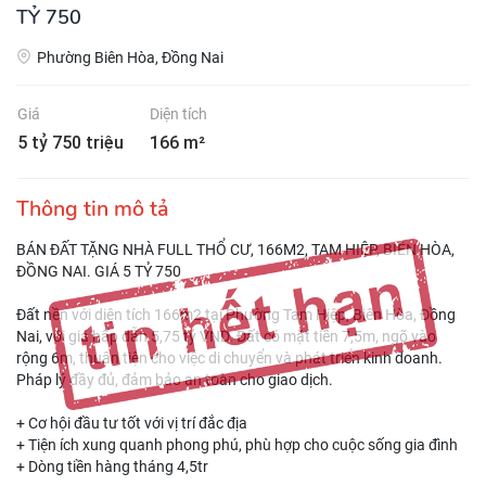
TỶ 750
Phường Biên Hòa, Đồng Nai
Giá
Diện tích
5 tỷ 750 triệu
166 m²
Thông tin mô tả
BÁN ĐẤT TẶNG NHÀ FULL THỔ CƯ, 166M2, TAM HIỆP, BIÊN HÒA,
ĐỒNG NAI. GIÁ 5 TỶ 750
Đất nền với diện tích 166m2 tại Phường Tam Hiệp, Biên Hòa, Đồng
Nai, với giá hấp dẫn 5,75 tỷ VND. Đất có mặt tiền 7,5m, ngõ vào
rộng 6m, thuận tiện cho việc di chuyển và phát triển kinh doanh.
Pháp lý đầy đủ, đảm bảo an toàn cho giao dịch.
+ Cơ hội đầu tư tốt với vị trí đắc địa
+ Tiện ích xung quanh phong phú, phù hợp cho cuộc sống gia đình
+ Dòng tiền hàng tháng 4,5tr