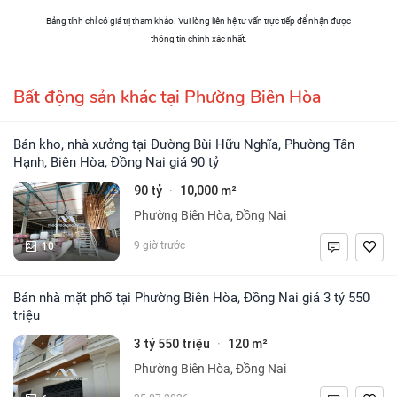
Bảng tính chỉ có giá trị tham khảo. Vui lòng liên hệ tư vấn trực tiếp để nhận được
thông tin chính xác nhất.
Bất động sản khác tại Phường Biên Hòa
Bán kho, nhà xưởng tại Đường Bùi Hữu Nghĩa, Phường Tân
Hạnh, Biên Hòa, Đồng Nai giá 90 tỷ
90 tỷ
10,000 m²
·
Phường Biên Hòa, Đồng Nai
10
9 giờ trước
Bán nhà mặt phố tại Phường Biên Hòa, Đồng Nai giá 3 tỷ 550
triệu
3 tỷ 550 triệu
120 m²
·
Phường Biên Hòa, Đồng Nai