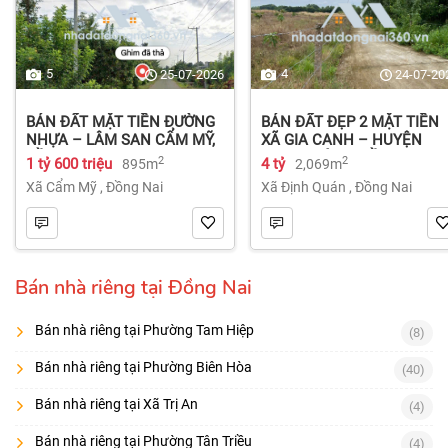
5
4
25-07-2026
24-07-20
BÁN ĐẤT MẶT TIỀN ĐƯỜNG
BÁN ĐẤT ĐẸP 2 MẶT TIỀN
NHỰA – LÂM SAN CẨM MỸ,
XÃ GIA CANH – HUYỆN
ĐỒNG NAI.
ĐỊNH QUÁN – ĐỒNG NAI dt
2
2
1 tỷ 600 triệu
4 tỷ
895m
2,069m
2.069m² 4 tỷ
Xã Cẩm Mỹ
,
Đồng Nai
Xã Định Quán
,
Đồng Nai
Bán nhà riêng tại Đồng Nai
Bán nhà riêng tại Phường Tam Hiệp
(8)
Bán nhà riêng tại Phường Biên Hòa
(40)
Bán nhà riêng tại Xã Trị An
(4)
Bán nhà riêng tại Phường Tân Triều
(4)