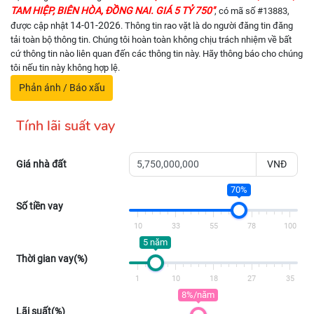
TAM HIỆP, BIÊN HÒA, ĐỒNG NAI. GIÁ 5 TỶ 750"
, có mã số #13883,
14-01-2026
được cập nhật
. Thông tin rao vặt là do người đăng tin đăng
tải toàn bộ thông tin. Chúng tôi hoàn toàn không chịu trách nhiệm về bất
cứ thông tin nào liên quan đến các thông tin này. Hãy thông báo cho chúng
tôi nếu tin này không hợp lệ.
Phản ánh / Báo xấu
Tính lãi suất vay
Giá nhà đất
VNĐ
70%
Số tiền vay
10
33
55
78
100
5 năm
Thời gian vay(%)
1
10
18
27
35
8%/năm
Lãi suất(%)