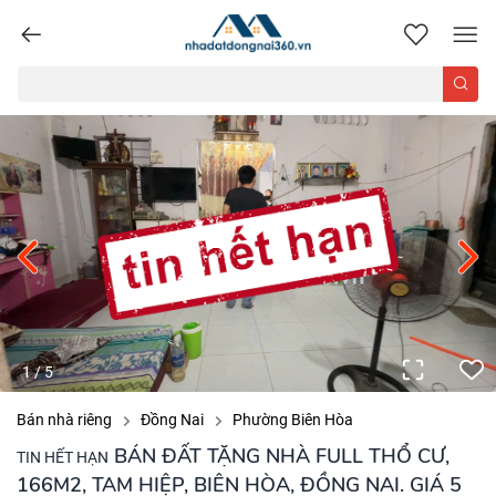
nhadatdongnai360.vn
1
/
5
Bán nhà riêng
Đồng Nai
Phường Biên Hòa
BÁN ĐẤT TẶNG NHÀ FULL THỔ CƯ,
TIN HẾT HẠN
166M2, TAM HIỆP, BIÊN HÒA, ĐỒNG NAI. GIÁ 5