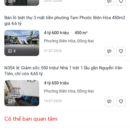
6
25-07-2026
Bán lô biệt thự 3 mặt tiền phường Tam Phước Biên Hòa 450m2
giá 4,6 tỷ
4 tỷ 600 triệu
450 m²
·
Phường Biên Hòa, Đồng Nai
8
21-07-2026
N354 🚨 Giảm sốc 550 triệu! Nhà 1 trệt 1 lầu gần Nguyễn Văn
Tiên, chỉ còn 4,65 tỷ.
4 tỷ 650 triệu
Phường Biên Hòa, Đồng Nai
3
16-07-2026
Có thể bạn quan tâm