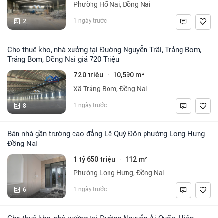
Phường Hố Nai, Đồng Nai
2
1 ngày trước
Cho thuê kho, nhà xưởng tại Đường Nguyễn Trãi, Trảng Bom,
Trảng Bom, Đồng Nai giá 720 Triệu
720 triệu
10,590 m²
·
Xã Trảng Bom, Đồng Nai
8
1 ngày trước
Bán nhà gần trường cao đẳng Lê Quý Đôn phường Long Hưng
Đồng Nai
1 tỷ 650 triệu
112 m²
·
Phường Long Hưng, Đồng Nai
6
1 ngày trước
Cho thuê kho, nhà xưởng tại Đường Nguyễn Ái Quốc, Hiệp