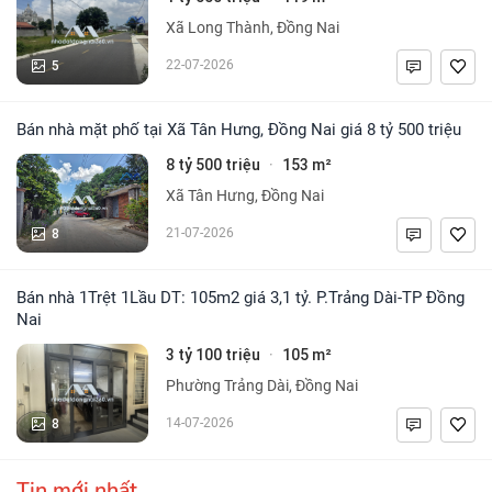
Xã Long Thành, Đồng Nai
5
22-07-2026
Bán nhà mặt phố tại Xã Tân Hưng, Đồng Nai giá 8 tỷ 500 triệu
8 tỷ 500 triệu
153 m²
·
Xã Tân Hưng, Đồng Nai
8
21-07-2026
Bán nhà 1Trệt 1Lầu DT: 105m2 giá 3,1 tỷ. P.Trảng Dài-TP Đồng
Nai
3 tỷ 100 triệu
105 m²
·
Phường Trảng Dài, Đồng Nai
8
14-07-2026
Tin mới nhất