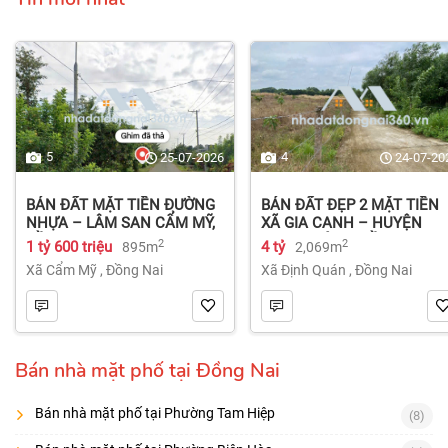
5
4
25-07-2026
24-07-20
BÁN ĐẤT MẶT TIỀN ĐƯỜNG
BÁN ĐẤT ĐẸP 2 MẶT TIỀN
NHỰA – LÂM SAN CẨM MỸ,
XÃ GIA CANH – HUYỆN
ĐỒNG NAI.
ĐỊNH QUÁN – ĐỒNG NAI dt
2
2
1 tỷ 600 triệu
4 tỷ
895m
2,069m
2.069m² 4 tỷ
Xã Cẩm Mỹ
,
Đồng Nai
Xã Định Quán
,
Đồng Nai
Bán nhà mặt phố tại Đồng Nai
Bán nhà mặt phố tại Phường Tam Hiệp
(8)