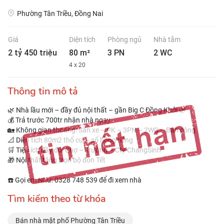
Phường Tân Triều, Đồng Nai
Giá
Diện tích
Phòng ngủ
Nhà tắm
2 tỷ 450 triệu
80 m²
3 PN
2 WC
4 x 20
Thông tin mô tả
🌿 Nhà lầu mới – đầy đủ nội thất – gần Big C Đồng Khởi 🌿
💰 Trả trước 700tr nhận nhà ngay
🏡 Không gian thoáng: Sân xe – PK – 3PN – 2WC – Ban công
📐 Diện tích 80m2 thổ cư – sổ hồng riêng
🛒 Tiện ích đầy đủ: Chợ – Trường – Cty ChangSinh
🎁 Nội thất tặng trọn bộ đón Tết
☎️ Gọi em Như: 0328 748 539 để đi xem nhà
Tìm kiếm theo từ khóa
Bán nhà mặt phố Phường Tân Triều