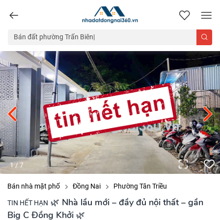
nhadatdongnai360.vn
1
/
7
Bán nhà mặt phố
Đồng Nai
Phường Tân Triều
🌿 Nhà lầu mới – đầy đủ nội thất – gần
TIN HẾT HẠN
Big C Đồng Khởi 🌿