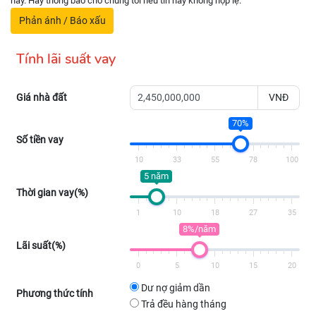
này. Hãy thông báo cho chúng tôi nếu tin này không hợp lệ.
Phản ánh / Báo xấu
Tính lãi suất vay
Giá nhà đất
VNĐ
70%
Số tiền vay
10
33
55
78
100
5 năm
Thời gian vay(%)
1
10
18
27
35
8%/năm
Lãi suất(%)
0
5
10
15
20
Dư nợ giảm dần
Phương thức tính
Trả đều hàng tháng