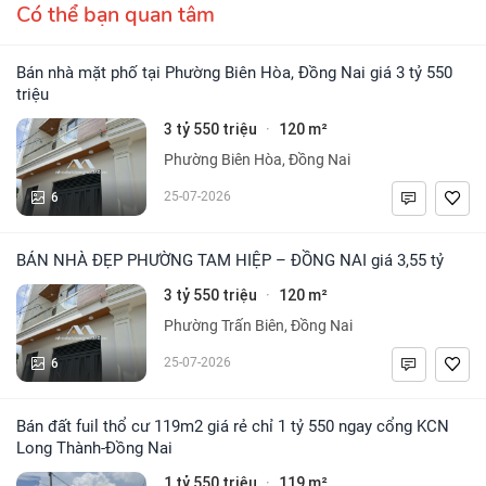
Có thể bạn quan tâm
Bán nhà mặt phố tại Phường Biên Hòa, Đồng Nai giá 3 tỷ 550
triệu
3 tỷ 550 triệu
120 m²
·
Phường Biên Hòa, Đồng Nai
6
25-07-2026
BÁN NHÀ ĐẸP PHƯỜNG TAM HIỆP – ĐỒNG NAI giá 3,55 tỷ
3 tỷ 550 triệu
120 m²
·
Phường Trấn Biên, Đồng Nai
6
25-07-2026
Bán đất fuil thổ cư 119m2 giá rẻ chỉ 1 tỷ 550 ngay cổng KCN
Long Thành-Đồng Nai
1 tỷ 550 triệu
119 m²
·