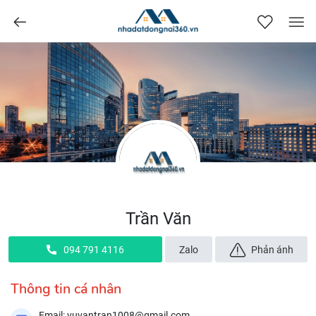
nhadatdongnai360.vn
Trần Văn
094 791 4116
Zalo
Phản ánh
Thông tin cá nhân
Email: vuvantran1008@gmail.com