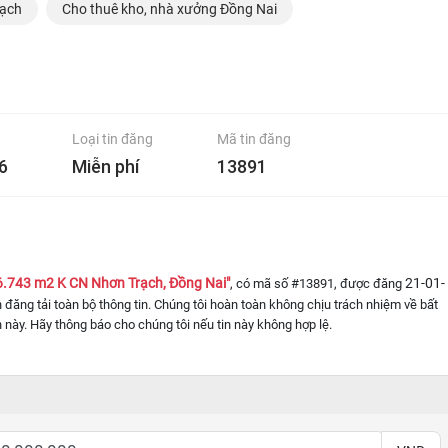
rạch
Cho thuê kho, nhà xưởng Đồng Nai
Loại tin đăng
Mã tin đăng
6
Miễn phí
13891
6.743 m2 K CN Nhơn Trạch, Đồng Nai"
21-01-
, có mã số #13891, được đăng
in đăng tải toàn bộ thông tin. Chúng tôi hoàn toàn không chịu trách nhiệm về bất
n này. Hãy thông báo cho chúng tôi nếu tin này không hợp lệ.