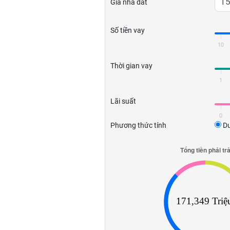
Giá nhà đất
Số tiền vay
10
Thời gian vay
1
Lãi suất
0
Phương thức tính
Dư