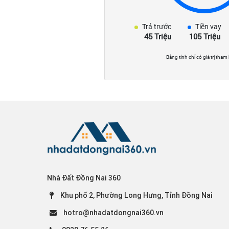
Trả trước
Tiền vay
45 Triệu
105 Triệu
Bảng tính chỉ có giá trị tham
Nhà Đất Đồng Nai 360
Khu phố 2, Phường Long Hưng, Tỉnh Đồng Nai
hotro@nhadatdongnai360.vn