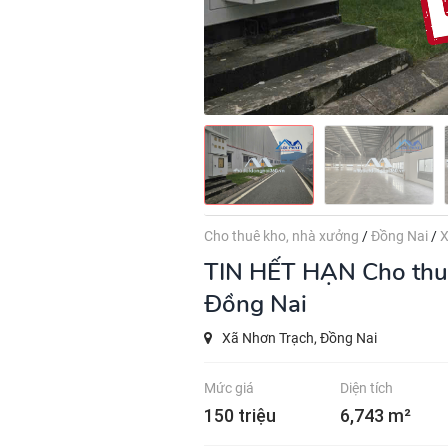
Cho thuê kho, nhà xưởng
/
Đồng Nai
/
X
TIN HẾT HẠN
Cho thu
Đồng Nai
Xã Nhơn Trạch, Đồng Nai
Mức giá
Diện tích
150 triệu
6,743 m²