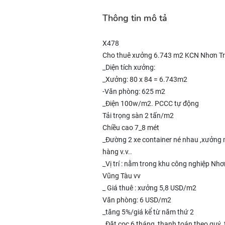
Thông tin mô tả
X478
Cho thuê xưởng 6.743 m2 KCN Nhơn Tr
_Diện tích xưởng:
_Xưởng: 80 x 84 = 6.743m2
-Văn phòng: 625 m2
_Điện 100w/m2. PCCC tự động
Tải trọng sàn 2 tấn/m2
Chiều cao 7_8 mét
_Đường 2 xe container né nhau ,xưởng 
hàng v.v..
_Vị trí : nằm trong khu công nghiệp Nh
Vũng Tàu vv
_ Giá thuê : xưởng 5,8 USD/m2
Văn phòng: 6 USD/m2
_tăng 5%/giá kể từ năm thứ 2
_Đặt cọc 6 tháng, thanh toán theo quý ,