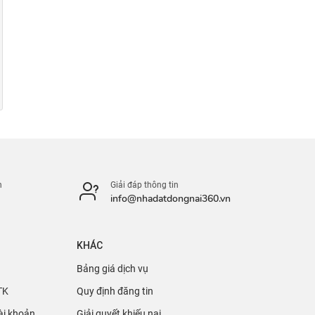
n
Giải đáp thông tin
info@nhadatdongnai360.vn
KHÁC
Bảng giá dịch vụ
TK
Quy định đăng tin
ài khoản
Giải quyết khiếu nại