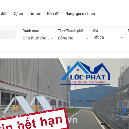
 đất
Dự án
Tin tức
Bản đồ
Bảng giá dịch vụ
Danh mục
Tỉnh/Thành phố
Giá
Tất cả
Cho thuê kho, nhà xưởng
Đồng Nai