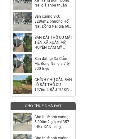
Xã Trảng Bom, Đồng
Nai giá Thỏa thuận
Bán xưởng SKC
8286m2 phường Hố
Nai, Đồng Nai giá 60
tỷ
BÁN ĐẤT THỔ CƯ MẶT
TIỀN XÃ XUÂN MỸ,
HUYỆN CẨM MỸ,
ĐỒNG NAI – GIÁ CHỈ
7,9 TỶ
Bán đất tại Xã Cẩm
Mỹ, Đồng Nai giá 7 tỷ
900 triệu
CHÍNH CHỦ CẦN BÁN
LÔ ĐẤT THỔ CƯ
1976m2 ĐẦU TƯ SINH
LỜI
CHO THUÊ NHÀ ĐẤT
Cho thuê nhà xưởng
5.300m2 giá chỉ 357
triệu. KCN Long
Thành-Đồng Nai
Cho thuê nhà xưởng