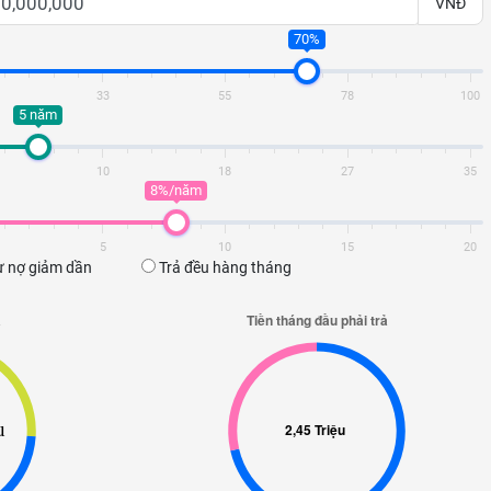
VNĐ
70%
33
55
78
100
5 năm
10
18
27
35
8%/năm
5
10
15
20
 nợ giảm dần
Trả đều hàng tháng