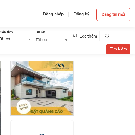
Đăng nhập
Đăng ký
Đăng tin mới
Diện tích
Dự án
Lọc thêm
Tất cả
Tất cả