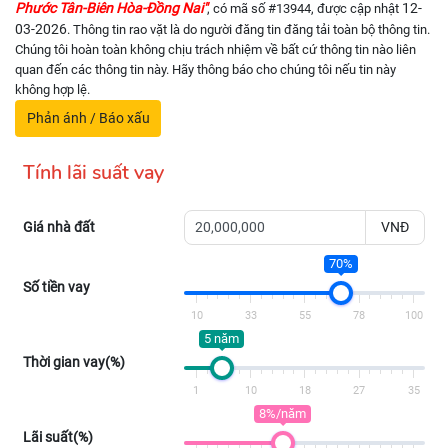
Phước Tân-Biên Hòa-Đồng Nai"
12-
, có mã số #13944, được cập nhật
03-2026
. Thông tin rao vặt là do người đăng tin đăng tải toàn bộ thông tin.
Chúng tôi hoàn toàn không chịu trách nhiệm về bất cứ thông tin nào liên
quan đến các thông tin này. Hãy thông báo cho chúng tôi nếu tin này
không hợp lệ.
Phản ánh / Báo xấu
Tính lãi suất vay
Giá nhà đất
VNĐ
70%
Số tiền vay
10
33
55
78
100
5 năm
Thời gian vay(%)
1
10
18
27
35
8%/năm
Lãi suất(%)