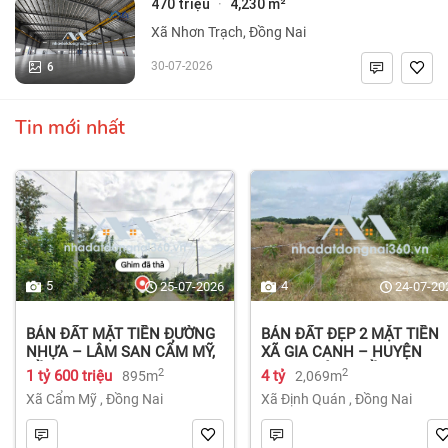
470 triệu
4,230 m²
·
Xã Nhơn Trạch, Đồng Nai
6
30-07-2026
Tin mới nhất
5
4
25-07-2026
24-07-20
BÁN ĐẤT MẶT TIỀN ĐƯỜNG
BÁN ĐẤT ĐẸP 2 MẶT TIỀN
NHỰA – LÂM SAN CẨM MỸ,
XÃ GIA CANH – HUYỆN
ĐỒNG NAI.
ĐỊNH QUÁN – ĐỒNG NAI dt
2
2
1 tỷ 600 triệu
4 tỷ
895m
2,069m
2.069m² 4 tỷ
Xã Cẩm Mỹ
,
Đồng Nai
Xã Định Quán
,
Đồng Nai