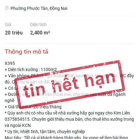
Phường Phước Tân, Đồng Nai
Giá
Diện tích
20 triệu
2,400 m²
Thông tin mô tả
X395
+ Diện tích xưởng : 1100m2
+ Văn phòng, Phòng ngủ 300m². Rất sạch đẹp, thoáng mát, WC đầy
đủ. Còn lại là sân và đất trống
+ Có sẵn Điện 3 pha
+ Đường xe tải lớn ra vào thoải mái, phù hợp sản xuất đa ngành
nghề
+ Giá thuê chỉ : 20 triệu/tháng
* Qúy anh chị có nhu cầu về nhà xưởng hãy gọi ngay cho Kim Liên
0375854515. Chuyên giới thiệu mua bán, cho thuê kho xưởng trong
và ngoài KCN
* Uy tín, nhiệt tình, tận tâm, chuyên nghiệp
Mục tiêu : Tất cả vì khách hàng thân yêu. hy vọng sẽ làm hài lòng