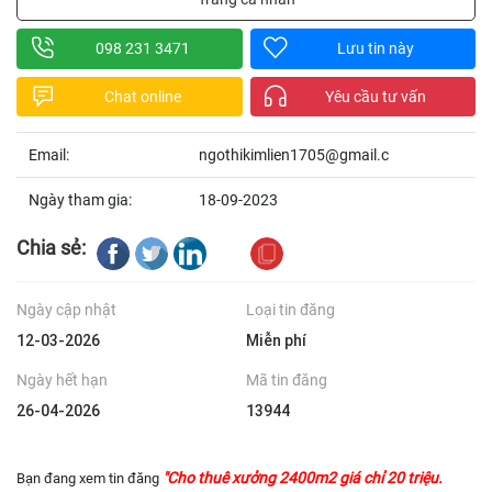
098 231 3471
Lưu tin này
Chat online
Yêu cầu tư vấn
Email:
ngothikimlien1705@gmail.c
Ngày tham gia:
18-09-2023
Chia sẻ:
Ngày cập nhật
Loại tin đăng
12-03-2026
Miễn phí
Ngày hết hạn
Mã tin đăng
26-04-2026
13944
"Cho thuê xưởng 2400m2 giá chỉ 20 triệu.
Bạn đang xem tin đăng