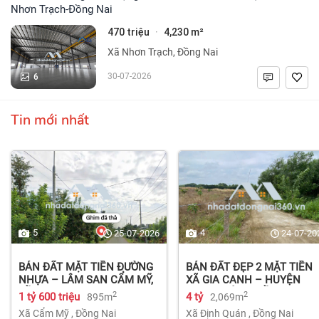
Nhơn Trạch-Đồng Nai
470 triệu
4,230 m²
·
Xã Nhơn Trạch, Đồng Nai
6
30-07-2026
Tin mới nhất
5
4
25-07-2026
24-07-20
BÁN ĐẤT MẶT TIỀN ĐƯỜNG
BÁN ĐẤT ĐẸP 2 MẶT TIỀN
NHỰA – LÂM SAN CẨM MỸ,
XÃ GIA CANH – HUYỆN
ĐỒNG NAI.
ĐỊNH QUÁN – ĐỒNG NAI dt
2
2
1 tỷ 600 triệu
4 tỷ
895m
2,069m
2.069m² 4 tỷ
Xã Cẩm Mỹ
,
Đồng Nai
Xã Định Quán
,
Đồng Nai