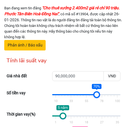
"Cho thuê xưởng 2.400m2 giá rẻ chỉ 90 triệu.
Bạn đang xem tin đăng
Phước Tân-Biên Hoà-Đồng Nai"
26-
, có mã số #13904, được cập nhật
01-2026
. Thông tin rao vặt là do người đăng tin đăng tải toàn bộ thông tin.
Chúng tôi hoàn toàn không chịu trách nhiệm về bất cứ thông tin nào liên
quan đến các thông tin này. Hãy thông báo cho chúng tôi nếu tin này
không hợp lệ.
Phản ánh / Báo xấu
Tính lãi suất vay
Giá nhà đất
VNĐ
70%
Số tiền vay
10
33
55
78
100
5 năm
Thời gian vay(%)
1
10
18
27
35