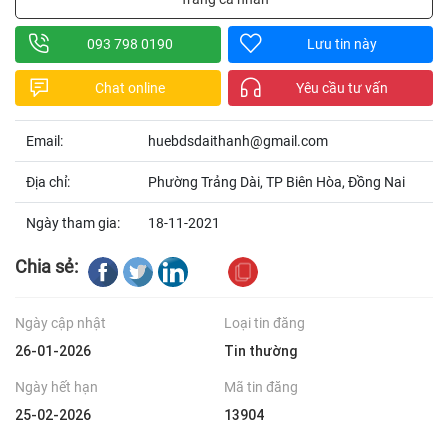
093 798 0190
Lưu tin này
Chat online
Yêu cầu tư vấn
Email:
huebdsdaithanh@gmail.com
Địa chỉ:
Phường Trảng Dài, TP Biên Hòa, Đồng Nai
Ngày tham gia:
18-11-2021
Chia sẻ:
Ngày cập nhật
Loại tin đăng
26-01-2026
Tin thường
Ngày hết hạn
Mã tin đăng
25-02-2026
13904