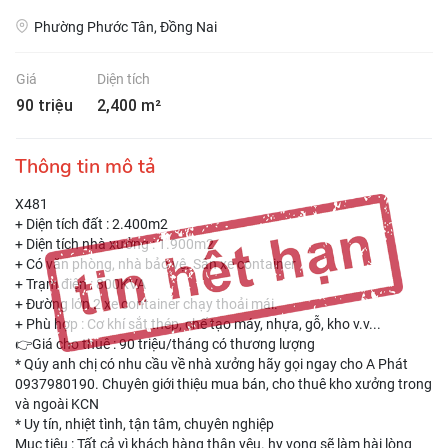
Phường Phước Tân, Đồng Nai
Giá
Diện tích
90 triệu
2,400 m²
Thông tin mô tả
X481
+ Diện tích đất : 2.400m2
+ Diện tích nhà xưởng : 1.900m2
+ Có văn phòng, nhà bảo vệ. Sân xe container
+ Trạm điện : 800KVA
+ Đường lớn 2 xe container chạy thoải mái.
+ Phù hợp : Cơ khí sắt thép, chế tạo máy, nhựa, gỗ, kho v.v...
👉Giá cho thuê : 90 triệu/tháng có thương lượng
* Qúy anh chị có nhu cầu về nhà xưởng hãy gọi ngay cho A Phát
0937980190. Chuyên giới thiệu mua bán, cho thuê kho xưởng trong
và ngoài KCN
* Uy tín, nhiệt tình, tận tâm, chuyên nghiệp
Mục tiêu : Tất cả vì khách hàng thân yêu. hy vọng sẽ làm hài lòng