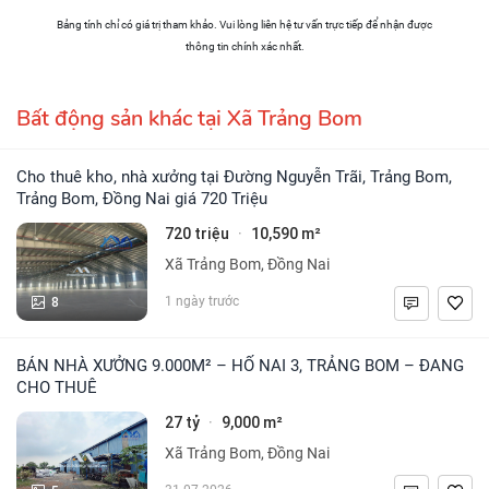
Bảng tính chỉ có giá trị tham khảo. Vui lòng liên hệ tư vấn trực tiếp để nhận được
thông tin chính xác nhất.
Bất động sản khác tại Xã Trảng Bom
Cho thuê kho, nhà xưởng tại Đường Nguyễn Trãi, Trảng Bom,
Trảng Bom, Đồng Nai giá 720 Triệu
720 triệu
10,590 m²
·
Xã Trảng Bom, Đồng Nai
8
1 ngày trước
BÁN NHÀ XƯỞNG 9.000M² – HỐ NAI 3, TRẢNG BOM – ĐANG
CHO THUÊ
27 tỷ
9,000 m²
·
Xã Trảng Bom, Đồng Nai