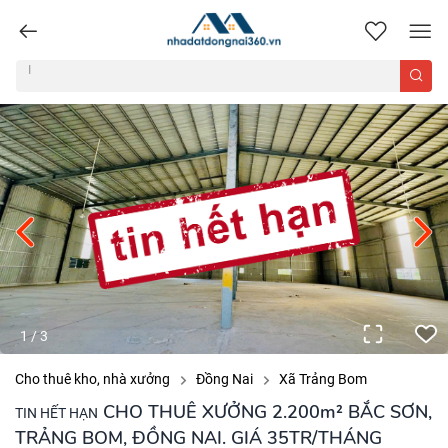
nhadatdongnai360.vn
1
/
3
Cho thuê kho, nhà xưởng
Đồng Nai
Xã Trảng Bom
CHO THUÊ XƯỞNG 2.200m² BẮC SƠN,
TIN HẾT HẠN
TRẢNG BOM, ĐỒNG NAI. GIÁ 35TR/THÁNG