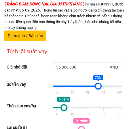
TRẢNG BOM, ĐỒNG NAI. GIÁ 35TR/THÁNG"
, có mã số #13377, được
05-09-2025
cập nhật
. Thông tin rao vặt là do người đăng tin đăng tải toàn
bộ thông tin. Chúng tôi hoàn toàn không chịu trách nhiệm về bất cứ thông
tin nào liên quan đến các thông tin này. Hãy thông báo cho chúng tôi nếu
tin này không hợp lệ.
Phản ánh / Báo xấu
Tính lãi suất vay
Giá nhà đất
VNĐ
70%
Số tiền vay
10
33
55
78
100
5 năm
Thời gian vay(%)
1
10
18
27
35
8%/năm
Lãi suất(%)