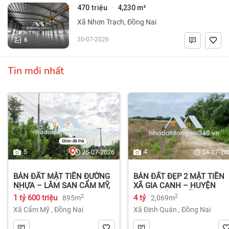
470 triệu
4,230 m²
·
Xã Nhơn Trạch, Đồng Nai
6
30-07-2026
Tin mới nhất
5
4
25-07-2026
24-07-20
BÁN ĐẤT MẶT TIỀN ĐƯỜNG
BÁN ĐẤT ĐẸP 2 MẶT TIỀN
NHỰA – LÂM SAN CẨM MỸ,
XÃ GIA CANH – HUYỆN
ĐỒNG NAI.
ĐỊNH QUÁN – ĐỒNG NAI dt
2
2
1 tỷ 600 triệu
4 tỷ
895m
2,069m
2.069m² 4 tỷ
Xã Cẩm Mỹ
,
Đồng Nai
Xã Định Quán
,
Đồng Nai