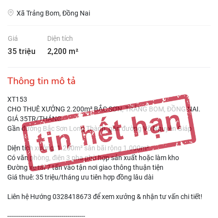
Xã Trảng Bom, Đồng Nai
Giá
Diện tích
35 triệu
2,200 m²
Thông tin mô tả
XT153
CHO THUÊ XƯỞNG 2.200m² BẮC SƠN, TRẢNG BOM, ĐỒNG NAI.
GIÁ 35TR/THÁNG
Gần đường Bắc Sơn Long Thành, gần đường Võ Nguyên Giáp
Diện tích xưởng: 1.200m² sân bãi rộng 1.000m²
Có văn phòng, điện 3 pha phù hợp sản xuất hoặc làm kho
Đường xe tải 7 tấn vào tận nơi giao thông thuận tiện
Giá thuê: 35 triệu/tháng ưu tiên hợp đồng lâu dài
Liên hệ Hướng 0328418673 để xem xưởng & nhận tư vấn chi tiết!
----------------------------------------