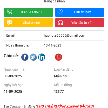
Trang cá nhân
032 841 8673
Lưu tin này
Chat online
Yêu cầu tư vấn
Email:
huongta55555@gmail.com
Ngày tham gia:
13-11-2023
Chia sẻ:
Ngày cập nhật
Loại tin đăng
05-09-2025
Miễn phí
Ngày hết hạn
Mã tin đăng
16-09-2025
13377
"CHO THUÊ XƯỞNG 2.200m² BẮC SƠN,
Bạn đang xem tin đăng