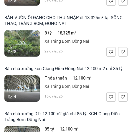
5
31-07-2026
BÁN VƯỜN ỔI ĐANG CHO THU NHẬP dt 18.325m² tại SÔNG
THAO, TRẢNG BOM, ĐỒNG NAI
8 tỷ
18,325 m²
·
Xã Trảng Bom, Đồng Nai
5
29-07-2026
Bán nhà xưởng kcn Giang Điền Đồng Nai 12.100 m2 chỉ 85 tỷ
Thỏa thuận
12,100 m²
·
Xã Trảng Bom, Đồng Nai
4
16-07-2026
Bán nhà xưởng DT: 12.100m2 giá chỉ 85 tỷ. KCN Giang Điền-
Trảng Bom-Đồng Nai
85 tỷ
12,100 m²
·