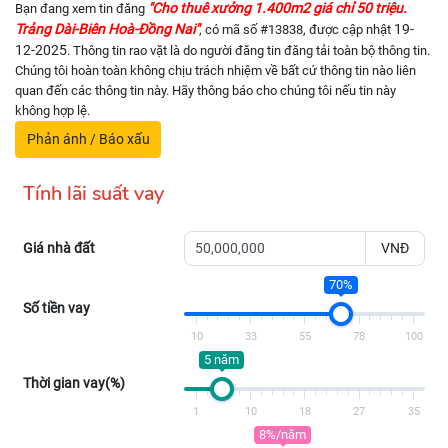
"Cho thuê xưởng 1.400m2 giá chỉ 50 triệu.
Bạn đang xem tin đăng
Trảng Dài-Biên Hoà-Đồng Nai"
19-
, có mã số #13838, được cập nhật
12-2025
. Thông tin rao vặt là do người đăng tin đăng tải toàn bộ thông tin.
Chúng tôi hoàn toàn không chịu trách nhiệm về bất cứ thông tin nào liên
quan đến các thông tin này. Hãy thông báo cho chúng tôi nếu tin này
không hợp lệ.
Phản ánh / Báo xấu
Tính lãi suất vay
Giá nhà đất
VNĐ
70%
Số tiền vay
10
33
55
78
100
5 năm
Thời gian vay(%)
1
10
18
27
35
8%/năm