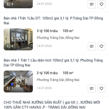
3
24-07-2026
Bán nhà 1Trệt 1Lầu DT: 105m2 giá 3,1 tỷ. P.Trảng Dài-TP Đồng
Nai
3 tỷ 100 triệu
105 m²
·
Phường Trảng Dài, Đồng Nai
8
14-07-2026
Bán nhà 1 Trệt 1 Lầu diện tích 105m2 giá 3,1 tỷ. Phường Trảng
Dài-TP Đồng Nai
3 tỷ 100 triệu
105 m²
·
Phường Trảng Dài, Đồng Nai
7
14-07-2026
CHO THUÊ NHÀ XƯỞNG SẢN XUẤT ( giá tốt ) , XƯỞNG MỚI
100% GẦN CTY HAVAS ,P - TRẢNG DÀI ,ĐỒNG NAI