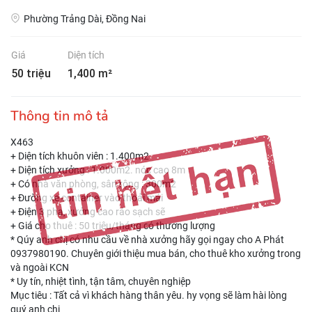
Phường Trảng Dài, Đồng Nai
Giá
Diện tích
50 triệu
1,400 m²
Thông tin mô tả
X463
+ Diện tích khuôn viên : 1.400m2
+ Diện tích xưởng : 1.000m2. nóc cao 8m
+ Có nhà văn phòng, sân rộng : 300m2
+ Đường xe container vào thoải mái
+ Điện 3 pha, xưởng cao ráo sạch sẽ
+ Giá cho thuê : 50 triệu/tháng có thương lượng
* Qúy anh chị có nhu cầu về nhà xưởng hãy gọi ngay cho A Phát
0937980190. Chuyên giới thiệu mua bán, cho thuê kho xưởng trong
và ngoài KCN
* Uy tín, nhiệt tình, tận tâm, chuyên nghiệp
Mục tiêu : Tất cả vì khách hàng thân yêu. hy vọng sẽ làm hài lòng
quý anh chị