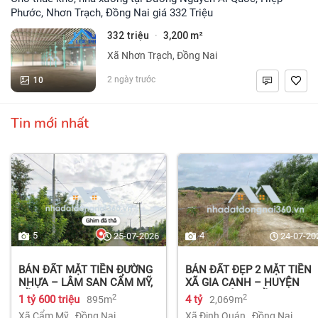
Phước, Nhơn Trạch, Đồng Nai giá 332 Triệu
332 triệu
3,200 m²
·
Xã Nhơn Trạch, Đồng Nai
10
2 ngày trước
Tin mới nhất
5
4
25-07-2026
24-07-20
BÁN ĐẤT MẶT TIỀN ĐƯỜNG
BÁN ĐẤT ĐẸP 2 MẶT TIỀN
NHỰA – LÂM SAN CẨM MỸ,
XÃ GIA CANH – HUYỆN
ĐỒNG NAI.
ĐỊNH QUÁN – ĐỒNG NAI dt
2
2
1 tỷ 600 triệu
4 tỷ
895m
2,069m
2.069m² 4 tỷ
Xã Cẩm Mỹ
,
Đồng Nai
Xã Định Quán
,
Đồng Nai