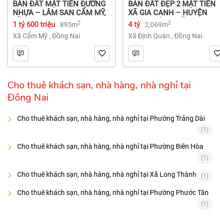
BÁN ĐẤT MẶT TIỀN ĐƯỜNG
BÁN ĐẤT ĐẸP 2 MẶT TIỀN
NHỰA – LÂM SAN CẨM MỸ,
XÃ GIA CANH – HUYỆN
ĐỒNG NAI.
ĐỊNH QUÁN – ĐỒNG NAI dt
2
2
1 tỷ 600 triệu
4 tỷ
895m
2,069m
2.069m² 4 tỷ
Xã Cẩm Mỹ
,
Đồng Nai
Xã Định Quán
,
Đồng Nai
Cho thuê khách sạn, nhà hàng, nhà nghỉ tại
Đồng Nai
Cho thuê khách sạn, nhà hàng, nhà nghỉ tại Phường Trảng Dài
(1)
Cho thuê khách sạn, nhà hàng, nhà nghỉ tại Phường Biên Hòa
(1)
Cho thuê khách sạn, nhà hàng, nhà nghỉ tại Xã Long Thành
(1)
Cho thuê khách sạn, nhà hàng, nhà nghỉ tại Phường Phước Tân
(1)