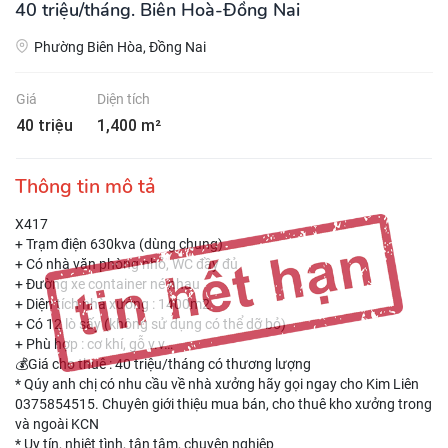
40 triệu/tháng. Biên Hoà-Đồng Nai
Phường Biên Hòa, Đồng Nai
Giá
Diện tích
40 triệu
1,400 m²
Thông tin mô tả
X417
+ Trạm điện 630kva (dùng chung)
+ Có nhà văn phòng nhỏ, WC đầy đủ
+ Đường xe container né nhau
+ Diện tích nhà xưởng : 1400m2
+ Có 12 lò sấy (không sử dụng có thể dỡ bỏ)
+ Phù hợp : cơ khí, gỗ v.v…
💰Giá cho thuê : 40 triệu/tháng có thương lượng
* Qúy anh chị có nhu cầu về nhà xưởng hãy gọi ngay cho Kim Liên
0375854515. Chuyên giới thiệu mua bán, cho thuê kho xưởng trong
và ngoài KCN
* Uy tín, nhiệt tình, tận tâm, chuyên nghiệp