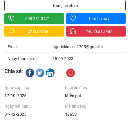
Trang cá nhân
098 231 3471
Lưu tin này
Chat online
Yêu cầu tư vấn
Email:
ngothikimlien1705@gmail.c
Ngày tham gia:
18-09-2023
Chia sẻ:
Ngày cập nhật
Loại tin đăng
17-10-2025
Miễn phí
Ngày hết hạn
Mã tin đăng
01-12-2025
13658