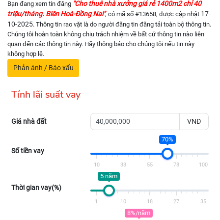
"Cho thuê nhà xưởng giá rẻ 1400m2 chỉ 40
Bạn đang xem tin đăng
triệu/tháng. Biên Hoà-Đồng Nai"
17-
, có mã số #13658, được cập nhật
10-2025
. Thông tin rao vặt là do người đăng tin đăng tải toàn bộ thông tin.
Chúng tôi hoàn toàn không chịu trách nhiệm về bất cứ thông tin nào liên
quan đến các thông tin này. Hãy thông báo cho chúng tôi nếu tin này
không hợp lệ.
Phản ánh / Báo xấu
Tính lãi suất vay
Giá nhà đất
VNĐ
70%
Số tiền vay
10
33
55
78
100
5 năm
Thời gian vay(%)
1
10
18
27
35
8%/năm