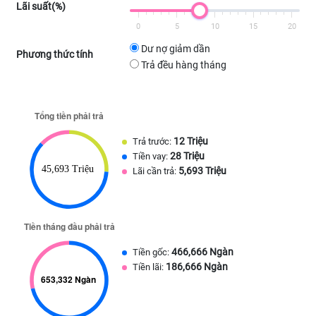
Lãi suất(%)
0
5
10
15
20
Dư nợ giảm dần
Phương thức tính
Trả đều hàng tháng
12 Triệu
Trả trước:
28 Triệu
Tiền vay:
5,693 Triệu
Lãi cần trả:
466,666 Ngàn
Tiền gốc:
186,666 Ngàn
Tiền lãi: