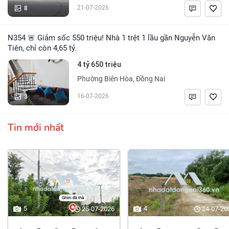
8
21-07-2026
N354 🚨 Giảm sốc 550 triệu! Nhà 1 trệt 1 lầu gần Nguyễn Văn
Tiên, chỉ còn 4,65 tỷ.
4 tỷ 650 triệu
Phường Biên Hòa, Đồng Nai
3
16-07-2026
Tin mới nhất
5
4
25-07-2026
24-07-20