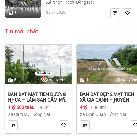
Xã Nhơn Trạch, Đồng Nai
6
30-07-2026
Tin mới nhất
5
4
25-07-2026
24-07-20
BÁN ĐẤT MẶT TIỀN ĐƯỜNG
BÁN ĐẤT ĐẸP 2 MẶT TIỀN
NHỰA – LÂM SAN CẨM MỸ,
XÃ GIA CANH – HUYỆN
ĐỒNG NAI.
ĐỊNH QUÁN – ĐỒNG NAI dt
2
2
1 tỷ 600 triệu
4 tỷ
895m
2,069m
2.069m² 4 tỷ
Xã Cẩm Mỹ
,
Đồng Nai
Xã Định Quán
,
Đồng Nai