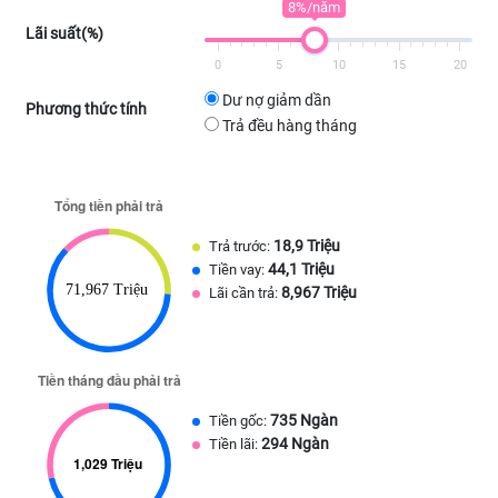
8%/năm
Lãi suất(%)
0
5
10
15
20
Dư nợ giảm dần
Phương thức tính
Trả đều hàng tháng
18,9 Triệu
Trả trước:
44,1 Triệu
Tiền vay:
8,967 Triệu
Lãi cần trả:
735 Ngàn
Tiền gốc:
294 Ngàn
Tiền lãi: