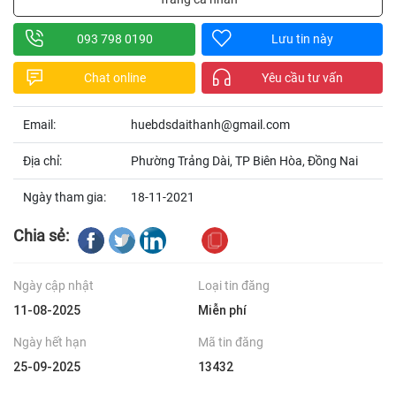
093 798 0190
Lưu tin này
Chat online
Yêu cầu tư vấn
Email:
huebdsdaithanh@gmail.com
Địa chỉ:
Phường Trảng Dài, TP Biên Hòa, Đồng Nai
Ngày tham gia:
18-11-2021
Chia sẻ:
Ngày cập nhật
Loại tin đăng
11-08-2025
Miễn phí
Ngày hết hạn
Mã tin đăng
25-09-2025
13432