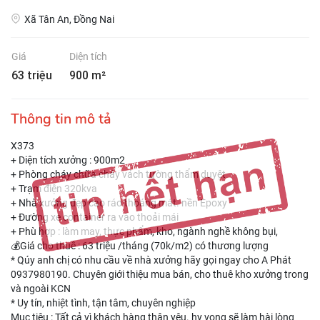
Xã Tân An, Đồng Nai
Giá
Diện tích
63 triệu
900 m²
Thông tin mô tả
X373
+ Diện tích xưởng : 900m2
+ Phòng cháy chữa cháy vách tường thẩm duyệt
+ Trạm điện 320kva
+ Nhà xưởng đẹp cao ráo thoáng mát. nền Epoxy
+ Đường xe container ra vào thoải mái
+ Phù hợp : làm may, thực phẩm, kho, ngành nghề không bụi,
💰Giá cho thuê : 63 triệu /tháng (70k/m2) có thương lượng
* Qúy anh chị có nhu cầu về nhà xưởng hãy gọi ngay cho A Phát
0937980190. Chuyên giới thiệu mua bán, cho thuê kho xưởng trong
và ngoài KCN
* Uy tín, nhiệt tình, tận tâm, chuyên nghiệp
Mục tiêu : Tất cả vì khách hàng thân yêu. hy vọng sẽ làm hài lòng