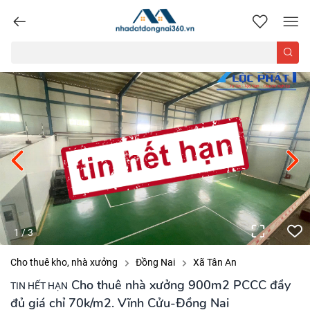
nhadatdongnai360.vn
1
/
3
Cho thuê kho, nhà xưởng
Đồng Nai
Xã Tân An
Cho thuê nhà xưởng 900m2 PCCC đầy
TIN HẾT HẠN
đủ giá chỉ 70k/m2. Vĩnh Cửu-Đồng Nai