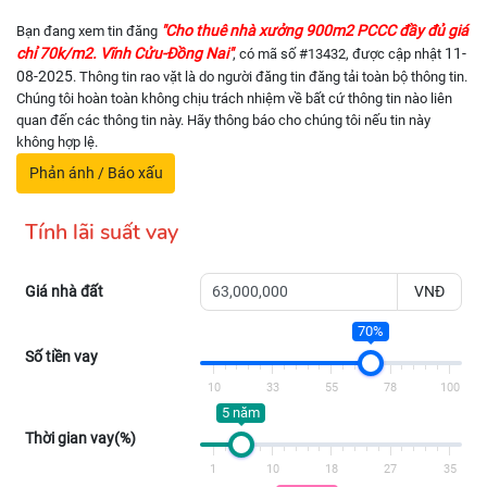
"Cho thuê nhà xưởng 900m2 PCCC đầy đủ giá
Bạn đang xem tin đăng
chỉ 70k/m2. Vĩnh Cửu-Đồng Nai"
11-
, có mã số #13432, được cập nhật
08-2025
. Thông tin rao vặt là do người đăng tin đăng tải toàn bộ thông tin.
Chúng tôi hoàn toàn không chịu trách nhiệm về bất cứ thông tin nào liên
quan đến các thông tin này. Hãy thông báo cho chúng tôi nếu tin này
không hợp lệ.
Phản ánh / Báo xấu
Tính lãi suất vay
Giá nhà đất
VNĐ
70%
Số tiền vay
10
33
55
78
100
5 năm
Thời gian vay(%)
1
10
18
27
35