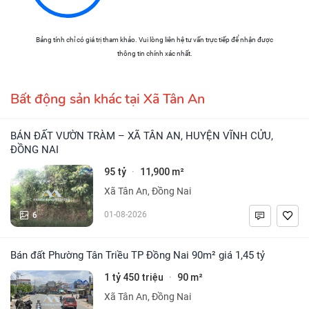
Bảng tính chỉ có giá trị tham khảo. Vui lòng liên hệ tư vấn trực tiếp để nhận được
thông tin chính xác nhất.
Bất động sản khác tại Xã Tân An
BÁN ĐẤT VƯỜN TRÀM – XÃ TÂN AN, HUYỆN VĨNH CỬU,
ĐỒNG NAI
95 tỷ
11,900 m²
·
Xã Tân An, Đồng Nai
6
01-08-2026
Bán đất Phường Tân Triều TP Đồng Nai 90m² giá 1,45 tỷ
1 tỷ 450 triệu
90 m²
·
Xã Tân An, Đồng Nai