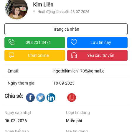
Kim Liên
Hoạt động lần cuối: 28-07-2026
Trang cá nhân
098 231 3471
Lưu tin này
Chat online
Yêu cầu tư vấn
Email:
ngothikimlien1705@gmail.c
Ngày tham gia:
18-09-2023
Chia sẻ:
Ngày cập nhật
Loại tin đăng
06-03-2026
Miễn phí
Ngày hết hạn
Mã tin đăng