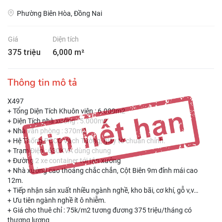
Phường Biên Hòa, Đồng Nai
Giá
Diện tích
375 triệu
6,000 m²
Thông tin mô tả
X497
+ Tổng Diện Tích Khuôn viên : 6.000m2
+ Diện Tích nhà xưởng : 5.000m2
+ Nhà văn phòng : 370m2
+ Hệ Thống PCCC Vách Tường, giấy tờ chuẩn chỉnh.
+ Trạm Điện : 630KVA dùng chung
+ Đường 2 xe container tới tận xưởng
+ Nhà xưởng cao thoáng chắc chắn, Cột Biên 9m đỉnh mái cao
12m.
+ Tiếp nhận sản xuất nhiều ngành nghề, kho bãi, cơ khí, gỗ v,v…
+ Ưu tiên ngành nghề ít ô nhiễm.
+ Giá cho thuê chỉ : 75k/m2 tương đương 375 triệu/tháng có
thương lượng