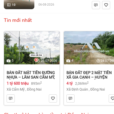
10
06-08-2026
Tin mới nhất
5
4
25-07-2026
24-07-20
BÁN ĐẤT MẶT TIỀN ĐƯỜNG
BÁN ĐẤT ĐẸP 2 MẶT TIỀN
NHỰA – LÂM SAN CẨM MỸ,
XÃ GIA CANH – HUYỆN
ĐỒNG NAI.
ĐỊNH QUÁN – ĐỒNG NAI dt
2
2
1 tỷ 600 triệu
4 tỷ
895m
2,069m
2.069m² 4 tỷ
Xã Cẩm Mỹ
,
Đồng Nai
Xã Định Quán
,
Đồng Nai