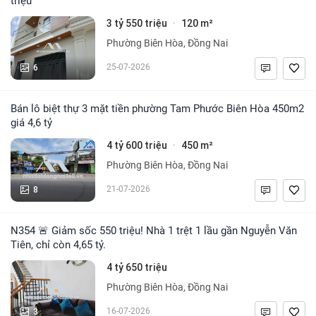
triệu
3 tỷ 550 triệu
120 m²
·
Phường Biên Hòa, Đồng Nai
6
25-07-2026
Bán lô biệt thự 3 mặt tiền phường Tam Phước Biên Hòa 450m2
giá 4,6 tỷ
4 tỷ 600 triệu
450 m²
·
Phường Biên Hòa, Đồng Nai
8
21-07-2026
N354 🚨 Giảm sốc 550 triệu! Nhà 1 trệt 1 lầu gần Nguyễn Văn
Tiên, chỉ còn 4,65 tỷ.
4 tỷ 650 triệu
Phường Biên Hòa, Đồng Nai
3
16-07-2026