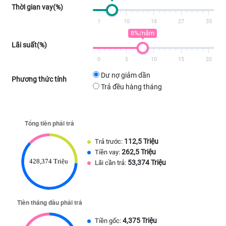
Thời gian vay(%)
1
10
18
27
35
8%/năm
Lãi suất(%)
0
5
10
15
20
Dư nợ giảm dần
Phương thức tính
Trả đều hàng tháng
112,5 Triệu
Trả trước:
262,5 Triệu
Tiền vay:
53,374 Triệu
Lãi cần trả:
4,375 Triệu
Tiền gốc: