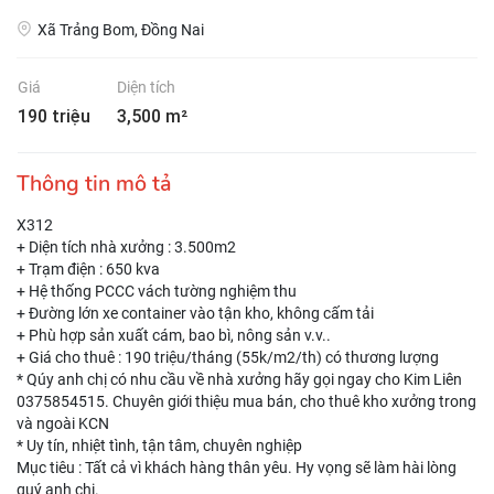
Xã Trảng Bom, Đồng Nai
Giá
Diện tích
190 triệu
3,500 m²
Thông tin mô tả
X312
+ Diện tích nhà xưởng : 3.500m2
+ Trạm điện : 650 kva
+ Hệ thống PCCC vách tường nghiệm thu
+ Đường lớn xe container vào tận kho, không cấm tải
+ Phù hợp sản xuất cám, bao bì, nông sản v.v..
+ Giá cho thuê : 190 triệu/tháng (55k/m2/th) có thương lượng
* Qúy anh chị có nhu cầu về nhà xưởng hãy gọi ngay cho Kim Liên
0375854515. Chuyên giới thiệu mua bán, cho thuê kho xưởng trong
và ngoài KCN
* Uy tín, nhiệt tình, tận tâm, chuyên nghiệp
Mục tiêu : Tất cả vì khách hàng thân yêu. Hy vọng sẽ làm hài lòng
quý anh chị.