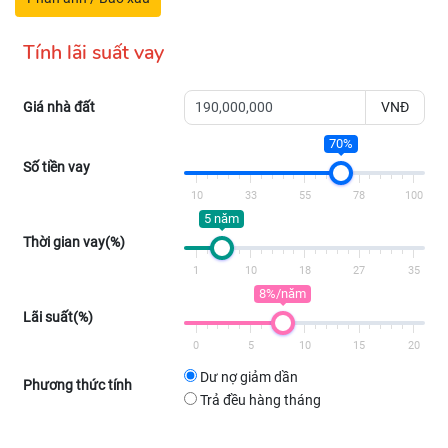
Tính lãi suất vay
Giá nhà đất
VNĐ
70%
Số tiền vay
10
33
55
78
100
5 năm
Thời gian vay(%)
1
10
18
27
35
8%/năm
Lãi suất(%)
0
5
10
15
20
Dư nợ giảm dần
Phương thức tính
Trả đều hàng tháng