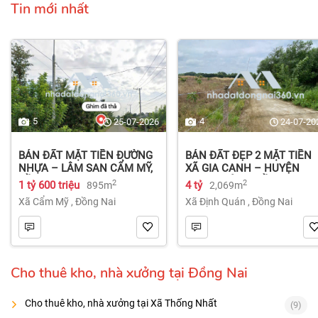
Tin mới nhất
5
4
25-07-2026
24-07-20
BÁN ĐẤT MẶT TIỀN ĐƯỜNG
BÁN ĐẤT ĐẸP 2 MẶT TIỀN
NHỰA – LÂM SAN CẨM MỸ,
XÃ GIA CANH – HUYỆN
ĐỒNG NAI.
ĐỊNH QUÁN – ĐỒNG NAI dt
2
2
1 tỷ 600 triệu
4 tỷ
895m
2,069m
2.069m² 4 tỷ
Xã Cẩm Mỹ
,
Đồng Nai
Xã Định Quán
,
Đồng Nai
Cho thuê kho, nhà xưởng tại Đồng Nai
Cho thuê kho, nhà xưởng tại Xã Thống Nhất
(9)