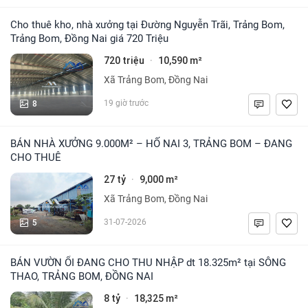
Cho thuê kho, nhà xưởng tại Đường Nguyễn Trãi, Trảng Bom,
Trảng Bom, Đồng Nai giá 720 Triệu
720 triệu
10,590 m²
·
Xã Trảng Bom, Đồng Nai
8
19 giờ trước
BÁN NHÀ XƯỞNG 9.000M² – HỐ NAI 3, TRẢNG BOM – ĐANG
CHO THUÊ
27 tỷ
9,000 m²
·
Xã Trảng Bom, Đồng Nai
5
31-07-2026
BÁN VƯỜN ỔI ĐANG CHO THU NHẬP dt 18.325m² tại SÔNG
THAO, TRẢNG BOM, ĐỒNG NAI
8 tỷ
18,325 m²
·