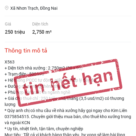
Xã Nhơn Trạch, Đồng Nai
Giá
Diện tích
250 triệu
2,750 m²
Thông tin mô tả
X563
+ Diện tích nhà xưởng : 2.750m2 (30 x 90)
+ Trạm điện : 500 kva
+ Hệ thống PCCC tự động, giấy tờ pháp lý đầy đủ
+ Đường nhựa rộng thênh thang
+ Phù hợp sản xuất đa ngành nghề
+ Giá cho thuê chỉ : 250 triệu vnd/tháng (3,5 usd/m2) có thương
lượng
* Qúy anh chị có nhu cầu về nhà xưởng hãy gọi ngay cho Kim Liên
0375854515. Chuyên giới thiệu mua bán, cho thuê kho xưởng trong
và ngoài KCN
* Uy tín, nhiệt tình, tận tâm, chuyên nghiệp
Mục tiêu : Tất cả vì khách hàng thân yêu. hy vọng sẽ làm hài lòng