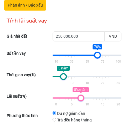
Phản ánh / Báo xấu
Tính lãi suất vay
Giá nhà đất
VNĐ
70%
Số tiền vay
10
33
55
78
100
5 năm
Thời gian vay(%)
1
10
18
27
35
8%/năm
Lãi suất(%)
0
5
10
15
20
Dư nợ giảm dần
Phương thức tính
Trả đều hàng tháng