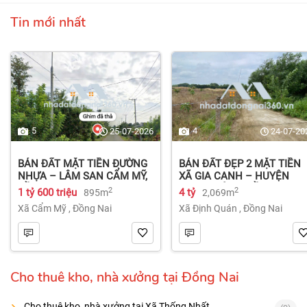
Tin mới nhất
5
4
25-07-2026
24-07-20
BÁN ĐẤT MẶT TIỀN ĐƯỜNG
BÁN ĐẤT ĐẸP 2 MẶT TIỀN
NHỰA – LÂM SAN CẨM MỸ,
XÃ GIA CANH – HUYỆN
ĐỒNG NAI.
ĐỊNH QUÁN – ĐỒNG NAI dt
2
2
1 tỷ 600 triệu
4 tỷ
895m
2,069m
2.069m² 4 tỷ
Xã Cẩm Mỹ
,
Đồng Nai
Xã Định Quán
,
Đồng Nai
Cho thuê kho, nhà xưởng tại Đồng Nai
Cho thuê kho, nhà xưởng tại Xã Thống Nhất