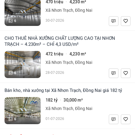
470 triệu
4,230 m²
·
Xã Nhơn Trạch, Đồng Nai
6
30-07-2026
CHO THUÊ NHÀ XƯỞNG CHẤT LƯỢNG CAO TẠI NHƠN
TRẠCH – 4.230m² – CHỈ 4,3 USD/m²
472 triệu
4,230 m²
·
Xã Nhơn Trạch, Đồng Nai
6
28-07-2026
Bán kho, nhà xưởng tại Xã Nhơn Trạch, Đồng Nai giá 182 tỷ
182 tỷ
30,000 m²
·
Xã Nhơn Trạch, Đồng Nai
6
01-07-2026