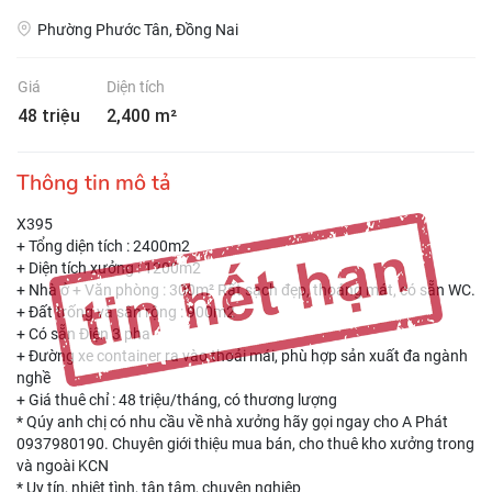
Phường Phước Tân, Đồng Nai
Giá
Diện tích
48 triệu
2,400 m²
Thông tin mô tả
X395
+ Tổng diện tích : 2400m2
+ Diện tích xưởng : 1200m2
+ Nhà ở + Văn phòng : 300m² Rất sạch đẹp, thoáng mát, có sẵn WC.
+ Đất trống và sân rộng : 900m2
+ Có sẵn Điện 3 pha
+ Đường xe container ra vào thoải mái, phù hợp sản xuất đa ngành
nghề
+ Giá thuê chỉ : 48 triệu/tháng, có thương lượng
* Qúy anh chị có nhu cầu về nhà xưởng hãy gọi ngay cho A Phát
0937980190. Chuyên giới thiệu mua bán, cho thuê kho xưởng trong
và ngoài KCN
* Uy tín, nhiệt tình, tận tâm, chuyên nghiệp