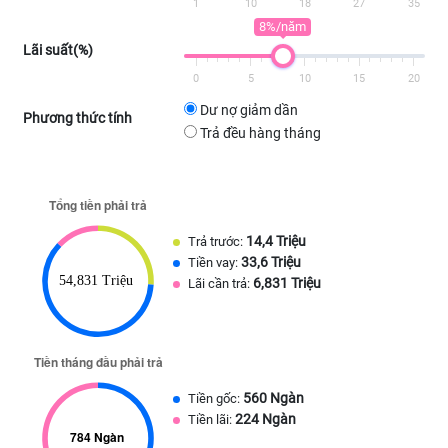
1
10
18
27
35
8%/năm
Lãi suất(%)
0
5
10
15
20
Dư nợ giảm dần
Phương thức tính
Trả đều hàng tháng
14,4 Triệu
Trả trước:
33,6 Triệu
Tiền vay:
6,831 Triệu
Lãi cần trả:
560 Ngàn
Tiền gốc:
224 Ngàn
Tiền lãi: