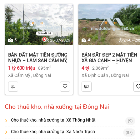
5
4
25-07-2026
24-07-20
BÁN ĐẤT MẶT TIỀN ĐƯỜNG
BÁN ĐẤT ĐẸP 2 MẶT TIỀN
NHỰA – LÂM SAN CẨM MỸ,
XÃ GIA CANH – HUYỆN
ĐỒNG NAI.
ĐỊNH QUÁN – ĐỒNG NAI dt
2
2
1 tỷ 600 triệu
4 tỷ
895m
2,069m
2.069m² 4 tỷ
Xã Cẩm Mỹ
,
Đồng Nai
Xã Định Quán
,
Đồng Nai
Cho thuê kho, nhà xưởng tại Đồng Nai
Cho thuê kho, nhà xưởng tại Xã Thống Nhất
(9)
Cho thuê kho, nhà xưởng tại Xã Nhơn Trạch
(87)