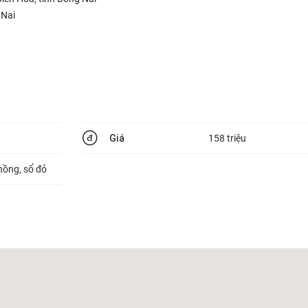
 Nai
Giá
158 triệu
hồng, sổ đỏ