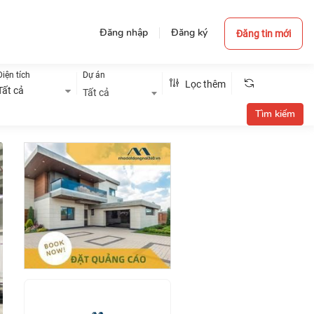
Đăng nhập
Đăng ký
Đăng tin mới
Diện tích
Dự án
Lọc thêm
Tất cả
Tất cả