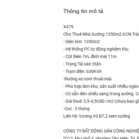
Thông tin mô tả
X479
Cho Thuê Nhà Xưởng 1350m2 KCN Trản
- Diện tích: 1350m2
- Hệ thống PC tự động nghiệm thu.
- Cột Biên 7m, đỉnh mái 11m
- Trọng Tải sàn 3tấn
- Trạm điện: 630KVA
-Đường xe cont thoải mái.
- Phù hợp làm kho, sản xuất nhiều ngà
- Có sẵn đèn chiếu sáng trong xưởng. C
- Giá thuê: 3,5-4,5USD /m2 (chưa bao gồ
-Cọc : 3 tháng
Liên hệ: Vương Vũ B7,2 xem xưởng
CÔNG TY BẤT ĐỘNG SẢN CÔNG NGHIỆ
D7/2, khu phố 4, phường Tân Hiệp, Tp. 