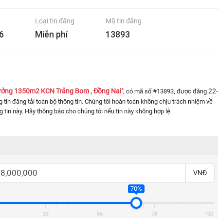
Loại tin đăng
Mã tin đăng
6
Miễn phí
13893
ưởng 1350m2 KCN Trảng Bom , Đồng Nai"
22-
, có mã số #13893, được đăng
ng tin đăng tải toàn bộ thông tin. Chúng tôi hoàn toàn không chịu trách nhiệm về
g tin này. Hãy thông báo cho chúng tôi nếu tin này không hợp lệ.
VNĐ
70%
33
55
78
100