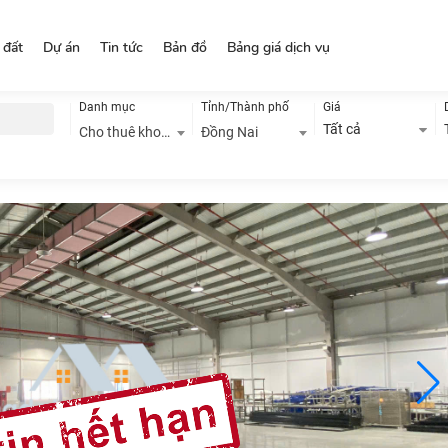
 đất
Dự án
Tin tức
Bản đồ
Bảng giá dịch vụ
Danh mục
Tỉnh/Thành phố
Giá
Tất cả
Cho thuê kho, nhà xưởng
Đồng Nai