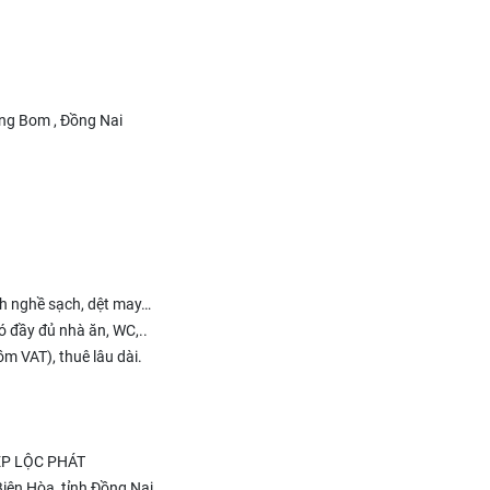
g Bom , Đồng Nai
nh nghề sạch, dệt may…
ó đầy đủ nhà ăn, WC,..
m VAT), thuê lâu dài.
P LỘC PHÁT
Biên Hòa, tỉnh Đồng Nai