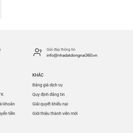
n
Giải đáp thông tin
info@nhadatdongnai360.vn
KHÁC
Bảng giá dịch vụ
TK
Quy định đăng tin
ài khoản
Giải quyết khiếu nại
yển tiền
Giới thiệu thành viên mới