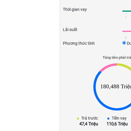
Thời gian vay
1
Lãi suất
0
Phương thức tính
Dư
Trả trước
Tiền vay
47,4 Triệu
110,6 Triệu