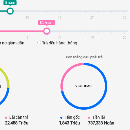
5 năm
10
18
27
35
8%/năm
5
10
15
20
 nợ giảm dần
Trả đều hàng tháng
Lãi cần trả
Tiền gốc
Tiền lãi
22,488 Triệu
1,843 Triệu
737,333 Ngàn