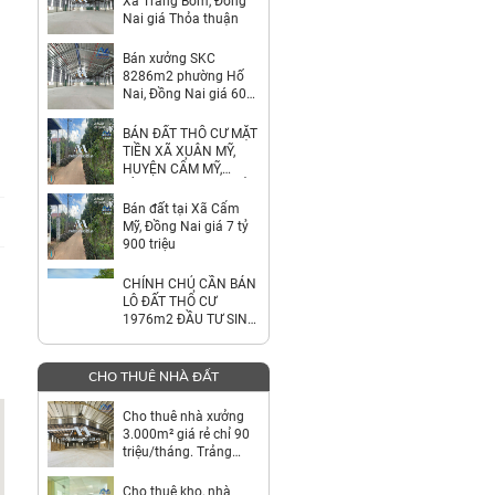
Xã Trảng Bom, Đồng
Nai giá Thỏa thuận
Bán xưởng SKC
8286m2 phường Hố
Nai, Đồng Nai giá 60
tỷ
BÁN ĐẤT THỔ CƯ MẶT
TIỀN XÃ XUÂN MỸ,
HUYỆN CẨM MỸ,
ĐỒNG NAI – GIÁ CHỈ
7,9 TỶ
Bán đất tại Xã Cẩm
Mỹ, Đồng Nai giá 7 tỷ
900 triệu
CHÍNH CHỦ CẦN BÁN
LÔ ĐẤT THỔ CƯ
1976m2 ĐẦU TƯ SINH
LỜI
CHO THUÊ NHÀ ĐẤT
Cho thuê nhà xưởng
3.000m² giá rẻ chỉ 90
triệu/tháng. Trảng
Bom-Đồng Nai
Cho thuê kho, nhà