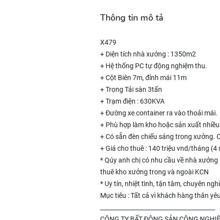
Thông tin mô tả
X479
+ Diện tích nhà xưởng : 1350m2
+ Hệ thống PC tự động nghiệm thu.
+ Cột Biên 7m, đỉnh mái 11m
+ Trọng Tải sàn 3tấn
+ Trạm điện : 630KVA
+ Đường xe container ra vào thoải mái.
+ Phù hợp làm kho hoặc sản xuất nhiề
+ Có sẵn đèn chiếu sáng trong xưởng. Có 
+ Giá cho thuê : 140 triệu vnd/tháng (
* Qúy anh chị có nhu cầu về nhà xưởng
thuê kho xưởng trong và ngoài KCN
* Uy tín, nhiệt tình, tận tâm, chuyên nghi
Mục tiêu : Tất cả vì khách hàng thân 
_______________________________________
CÔNG TY BẤT ĐỘNG SẢN CÔNG NGHIỆ