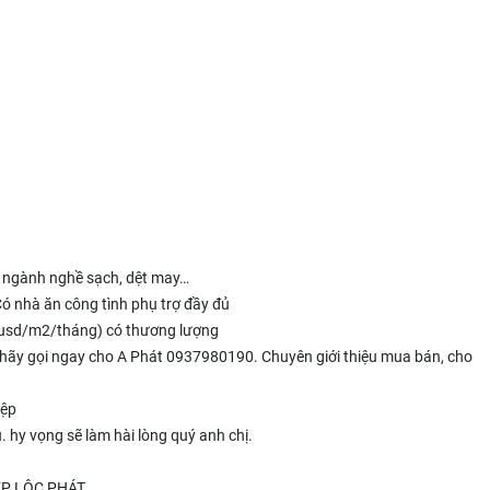
u ngành nghề sạch, dệt may…
nhà ăn công tình phụ trợ đầy đủ
4 usd/m2/tháng) có thương lượng
 hãy gọi ngay cho A Phát 0937980190. Chuyên giới thiệu mua bán, cho
ệp
yêu. hy vọng sẽ làm hài lòng quý anh chị.
P LỘC PHÁT