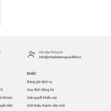
n
Giải đáp thông tin
info@nhadatdongnai360.vn
KHÁC
Bảng giá dịch vụ
TK
Quy định đăng tin
ài khoản
Giải quyết khiếu nại
yển tiền
Giới thiệu thành viên mới