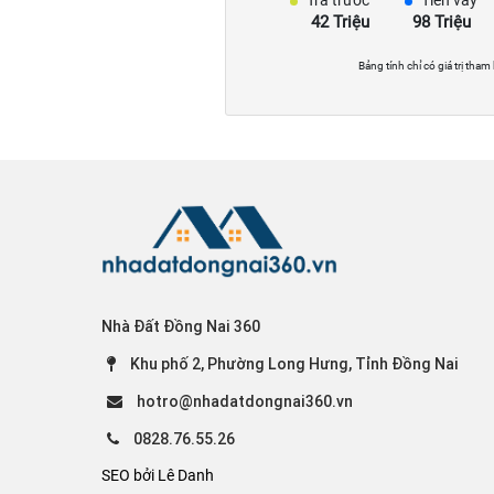
Trả trước
Tiền vay
42 Triệu
98 Triệu
Bảng tính chỉ có giá trị tham
Nhà Đất Đồng Nai 360
Khu phố 2, Phường Long Hưng, Tỉnh Đồng Nai
hotro@nhadatdongnai360.vn
0828.76.55.26
SEO bởi Lê Danh