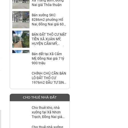
Xã Trảng Bom, Đồng
Nai giá Thỏa thuận
Bán xưởng SKC
8286m2 phường Hố
Nai, Đồng Nai giá 60
tỷ
BÁN ĐẤT THỔ CƯ MẶT
TIỀN XÃ XUÂN MỸ,
HUYỆN CẨM MỸ,
ĐỒNG NAI – GIÁ CHỈ
7,9 TỶ
Bán đất tại Xã Cẩm
Mỹ, Đồng Nai giá 7 tỷ
900 triệu
CHÍNH CHỦ CẦN BÁN
LÔ ĐẤT THỔ CƯ
1976m2 ĐẦU TƯ SINH
LỜI
CHO THUÊ NHÀ ĐẤT
Cho thuê kho, nhà
xưởng tại Xã Nhơn
Trạch, Đồng Nai giá
Thỏa thuận
Cho thuê nhà xưởng