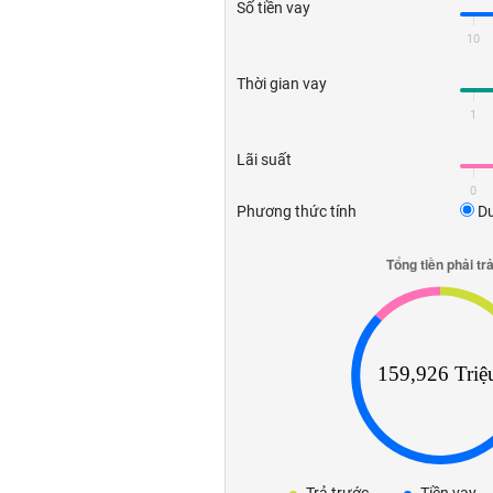
Số tiền vay
10
Thời gian vay
1
Lãi suất
0
Phương thức tính
Dư