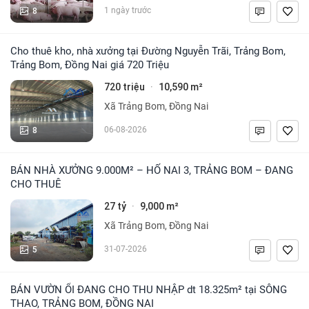
8
1 ngày trước
Cho thuê kho, nhà xưởng tại Đường Nguyễn Trãi, Trảng Bom,
Trảng Bom, Đồng Nai giá 720 Triệu
720 triệu
10,590 m²
·
Xã Trảng Bom, Đồng Nai
8
06-08-2026
BÁN NHÀ XƯỞNG 9.000M² – HỐ NAI 3, TRẢNG BOM – ĐANG
CHO THUÊ
27 tỷ
9,000 m²
·
Xã Trảng Bom, Đồng Nai
5
31-07-2026
BÁN VƯỜN ỔI ĐANG CHO THU NHẬP dt 18.325m² tại SÔNG
THAO, TRẢNG BOM, ĐỒNG NAI