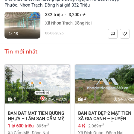
Phước, Nhơn Trạch, Đồng Nai giá 332 Triệu
332 triệu
3,200 m²
·
Xã Nhơn Trạch, Đồng Nai
10
06-08-2026
Tin mới nhất
5
4
25-07-2026
24-07-20
BÁN ĐẤT MẶT TIỀN ĐƯỜNG
BÁN ĐẤT ĐẸP 2 MẶT TIỀN
NHỰA – LÂM SAN CẨM MỸ,
XÃ GIA CANH – HUYỆN
ĐỒNG NAI.
ĐỊNH QUÁN – ĐỒNG NAI dt
2
2
1 tỷ 600 triệu
4 tỷ
895m
2,069m
2.069m² 4 tỷ
Xã Cẩm Mỹ
,
Đồng Nai
Xã Định Quán
,
Đồng Nai