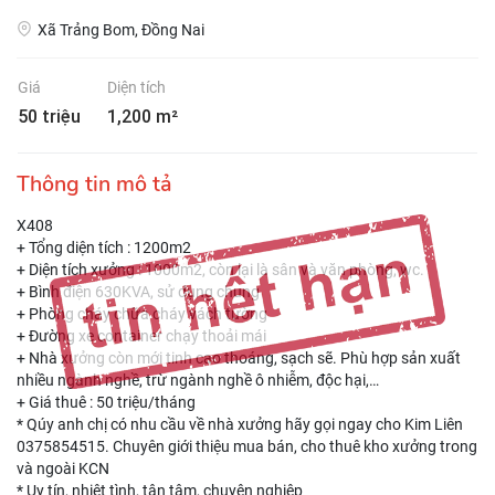
Xã Trảng Bom, Đồng Nai
Giá
Diện tích
50 triệu
1,200 m²
Thông tin mô tả
X408
+ Tổng diện tích : 1200m2
+ Diện tích xưởng : 1000m2, còn lại là sân và văn phòng, wc.
+ Bình điện 630KVA, sử dụng chung
+ Phòng cháy chữa cháy vách tường
+ Đường xe container chạy thoải mái
+ Nhà xưởng còn mới tinh cao thoáng, sạch sẽ. Phù hợp sản xuất
nhiều ngành nghề, trừ ngành nghề ô nhiễm, độc hại,…
+ Giá thuê : 50 triệu/tháng
* Qúy anh chị có nhu cầu về nhà xưởng hãy gọi ngay cho Kim Liên
0375854515. Chuyên giới thiệu mua bán, cho thuê kho xưởng trong
và ngoài KCN
* Uy tín, nhiệt tình, tận tâm, chuyên nghiệp