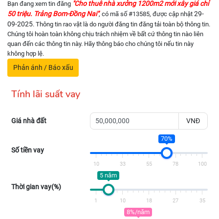
"Cho thuê nhà xưởng 1200m2 mới xây giá chỉ
Bạn đang xem tin đăng
50 triệu. Trảng Bom-Đồng Nai"
29-
, có mã số #13585, được cập nhật
09-2025
. Thông tin rao vặt là do người đăng tin đăng tải toàn bộ thông tin.
Chúng tôi hoàn toàn không chịu trách nhiệm về bất cứ thông tin nào liên
quan đến các thông tin này. Hãy thông báo cho chúng tôi nếu tin này
không hợp lệ.
Phản ánh / Báo xấu
Tính lãi suất vay
Giá nhà đất
VNĐ
70%
Số tiền vay
10
33
55
78
100
5 năm
Thời gian vay(%)
1
10
18
27
35
8%/năm