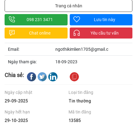
Trang cá nhân
098 231 3471
Lưu tin này
Chat online
Yêu cầu tư vấn
Email:
ngothikimlien1705@gmail.c
Ngày tham gia:
18-09-2023
Chia sẻ:
Ngày cập nhật
Loại tin đăng
29-09-2025
Tin thường
Ngày hết hạn
Mã tin đăng
29-10-2025
13585