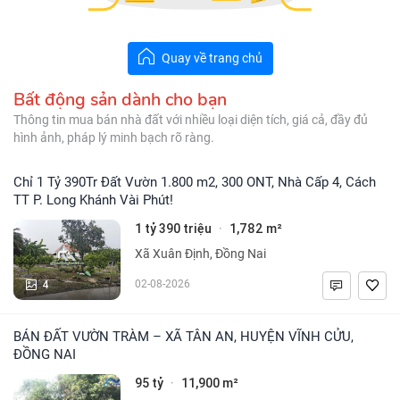
Quay về trang chủ
Bất động sản dành cho bạn
Thông tin mua bán nhà đất với nhiều loại diện tích, giá cả, đầy đủ
hình ảnh, pháp lý minh bạch rõ ràng.
Chỉ 1 Tỷ 390Tr Đất Vườn 1.800 m2, 300 ONT, Nhà Cấp 4, Cách
TT P. Long Khánh Vài Phút!
1 tỷ 390 triệu
1,782 m²
·
Xã Xuân Định, Đồng Nai
4
02-08-2026
BÁN ĐẤT VƯỜN TRÀM – XÃ TÂN AN, HUYỆN VĨNH CỬU,
ĐỒNG NAI
95 tỷ
11,900 m²
·