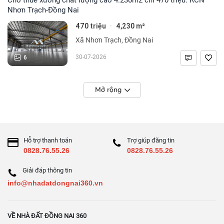
Nhơn Trạch-Đồng Nai
470 triệu
4,230 m²
·
Xã Nhơn Trạch, Đồng Nai
6
30-07-2026
Mở rộng
Hỗ trợ thanh toán
Trợ giúp đăng tin
0828.76.55.26
0828.76.55.26
Giải đáp thông tin
info@nhadatdongnai360.vn
VỀ NHÀ ĐẤT ĐỒNG NAI 360