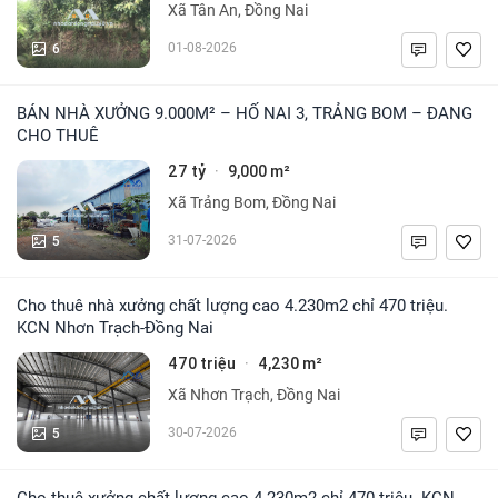
Xã Tân An, Đồng Nai
6
01-08-2026
BÁN NHÀ XƯỞNG 9.000M² – HỐ NAI 3, TRẢNG BOM – ĐANG
CHO THUÊ
27 tỷ
9,000 m²
·
Xã Trảng Bom, Đồng Nai
5
31-07-2026
Cho thuê nhà xưởng chất lượng cao 4.230m2 chỉ 470 triệu.
KCN Nhơn Trạch-Đồng Nai
470 triệu
4,230 m²
·
Xã Nhơn Trạch, Đồng Nai
5
30-07-2026
Cho thuê xưởng chất lượng cao 4.230m2 chỉ 470 triệu. KCN