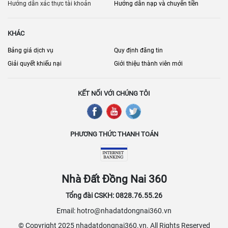
người thuê.
Hướng dẫn xác thực tài khoản
Hướng dẫn nạp và chuyển tiền
KHÁC
Bảng giá dịch vụ
Quy định đăng tin
Giải quyết khiếu nại
Giới thiệu thành viên mới
KẾT NỐI VỚI CHÚNG TÔI
PHƯƠNG THỨC THANH TOÁN
Nhà Đất Đồng Nai 360
Tổng đài CSKH: 0828.76.55.26
Email: hotro@nhadatdongnai360.vn
© Copyright 2025 nhadatdongnai360.vn. All Rights Reserved