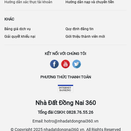
người thuê.
Hướng dẫn xác thực tài khoản
Hướng dẫn nạp và chuyển tiền
KHÁC
Bảng giá dịch vụ
Quy định đăng tin
Giải quyết khiếu nại
Giới thiệu thành viên mới
KẾT NỐI VỚI CHÚNG TÔI
PHƯƠNG THỨC THANH TOÁN
Nhà Đất Đồng Nai 360
Tổng đài CSKH: 0828.76.55.26
Email: hotro@nhadatdongnai360.vn
© Copyright 2025 nhadatdongnai360.vn. All Rights Reserved