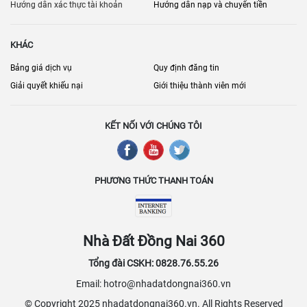
người thuê.
Hướng dẫn xác thực tài khoản
Hướng dẫn nạp và chuyển tiền
KHÁC
Bảng giá dịch vụ
Quy định đăng tin
Giải quyết khiếu nại
Giới thiệu thành viên mới
KẾT NỐI VỚI CHÚNG TÔI
PHƯƠNG THỨC THANH TOÁN
Nhà Đất Đồng Nai 360
Tổng đài CSKH: 0828.76.55.26
Email: hotro@nhadatdongnai360.vn
© Copyright 2025 nhadatdongnai360.vn. All Rights Reserved