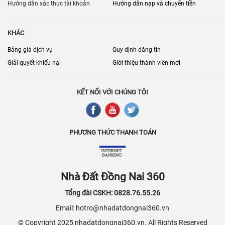
người thuê.
Hướng dẫn xác thực tài khoản
Hướng dẫn nạp và chuyển tiền
KHÁC
Bảng giá dịch vụ
Quy định đăng tin
Giải quyết khiếu nại
Giới thiệu thành viên mới
KẾT NỐI VỚI CHÚNG TÔI
PHƯƠNG THỨC THANH TOÁN
Nhà Đất Đồng Nai 360
Tổng đài CSKH: 0828.76.55.26
Email: hotro@nhadatdongnai360.vn
© Copyright 2025 nhadatdongnai360.vn. All Rights Reserved