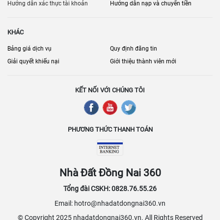
người thuê.
Hướng dẫn xác thực tài khoản
Hướng dẫn nạp và chuyển tiền
KHÁC
Bảng giá dịch vụ
Quy định đăng tin
Giải quyết khiếu nại
Giới thiệu thành viên mới
KẾT NỐI VỚI CHÚNG TÔI
PHƯƠNG THỨC THANH TOÁN
Nhà Đất Đồng Nai 360
Tổng đài CSKH: 0828.76.55.26
Email: hotro@nhadatdongnai360.vn
© Copyright 2025 nhadatdongnai360.vn. All Rights Reserved