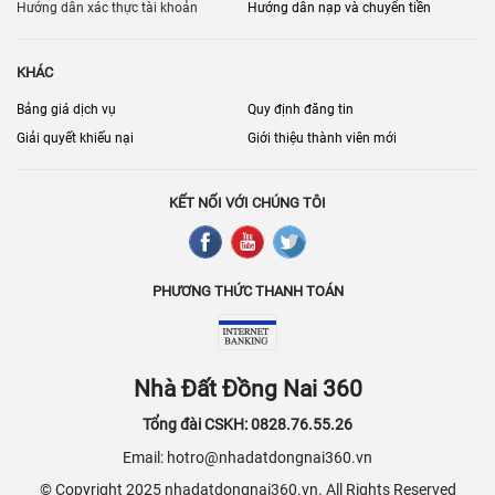
người thuê.
Hướng dẫn xác thực tài khoản
Hướng dẫn nạp và chuyển tiền
KHÁC
Bảng giá dịch vụ
Quy định đăng tin
Giải quyết khiếu nại
Giới thiệu thành viên mới
KẾT NỐI VỚI CHÚNG TÔI
PHƯƠNG THỨC THANH TOÁN
Nhà Đất Đồng Nai 360
Tổng đài CSKH: 0828.76.55.26
Email: hotro@nhadatdongnai360.vn
© Copyright 2025 nhadatdongnai360.vn. All Rights Reserved