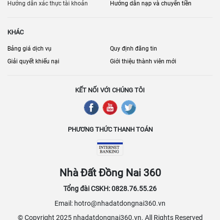
người thuê.
Hướng dẫn xác thực tài khoản
Hướng dẫn nạp và chuyển tiền
KHÁC
Bảng giá dịch vụ
Quy định đăng tin
Giải quyết khiếu nại
Giới thiệu thành viên mới
KẾT NỐI VỚI CHÚNG TÔI
PHƯƠNG THỨC THANH TOÁN
Nhà Đất Đồng Nai 360
Tổng đài CSKH: 0828.76.55.26
Email: hotro@nhadatdongnai360.vn
© Copyright 2025 nhadatdongnai360.vn. All Rights Reserved