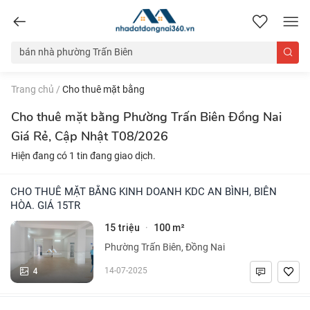
nhadatdongnai360.vn
Trang chủ
/
Cho thuê mặt bằng
Cho thuê mặt bằng Phường Trấn Biên Đồng Nai
Giá Rẻ, Cập Nhật T08/2026
Hiện đang có 1 tin đang giao dịch.
CHO THUÊ MẶT BẰNG KINH DOANH KDC AN BÌNH, BIÊN
HÒA. GIÁ 15TR
15 triệu
100 m²
·
Phường Trấn Biên, Đồng Nai
4
14-07-2025