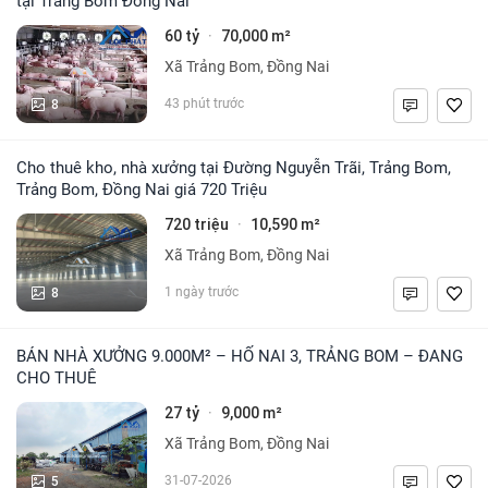
tại Trảng Bom Đồng Nai
60 tỷ
70,000 m²
·
Xã Trảng Bom, Đồng Nai
8
43 phút trước
Cho thuê kho, nhà xưởng tại Đường Nguyễn Trãi, Trảng Bom,
Trảng Bom, Đồng Nai giá 720 Triệu
720 triệu
10,590 m²
·
Xã Trảng Bom, Đồng Nai
8
1 ngày trước
BÁN NHÀ XƯỞNG 9.000M² – HỐ NAI 3, TRẢNG BOM – ĐANG
CHO THUÊ
27 tỷ
9,000 m²
·
Xã Trảng Bom, Đồng Nai
5
31-07-2026