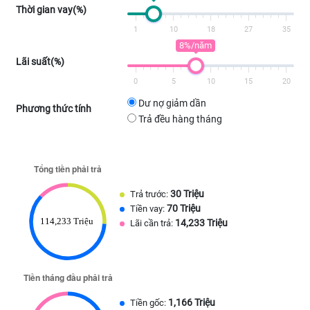
Thời gian vay(%)
1
10
18
27
35
8%/năm
Lãi suất(%)
0
5
10
15
20
Dư nợ giảm dần
Phương thức tính
Trả đều hàng tháng
30 Triệu
Trả trước:
70 Triệu
Tiền vay:
14,233 Triệu
Lãi cần trả:
1,166 Triệu
Tiền gốc: