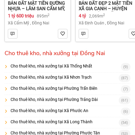
BÁN ĐẤT MẶT TIỀN ĐƯỜNG
BÁN ĐẤT ĐẸP 2 MẶT TIỀN
NHỰA – LÂM SAN CẨM MỸ,
XÃ GIA CANH – HUYỆN
ĐỒNG NAI.
ĐỊNH QUÁN – ĐỒNG NAI dt
2
2
1 tỷ 600 triệu
4 tỷ
895m
2,069m
2.069m² 4 tỷ
Xã Cẩm Mỹ
,
Đồng Nai
Xã Định Quán
,
Đồng Nai
Cho thuê kho, nhà xưởng tại Đồng Nai
Cho thuê kho, nhà xưởng tại Xã Thống Nhất
(9)
Cho thuê kho, nhà xưởng tại Xã Nhơn Trạch
(87)
Cho thuê kho, nhà xưởng tại Phường Trấn Biên
(7)
Cho thuê kho, nhà xưởng tại Phường Trảng Dài
(61)
Cho thuê kho, nhà xưởng tại Xã Phước An
(6)
Cho thuê kho, nhà xưởng tại Xã Long Thành
(54)
Cho thuê kho, nhà xưởng tại Phường Phước Tân
(53)