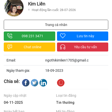
Kim Liên
Hoạt động lần cuối: 28-07-2026
Trang cá nhân
098 231 3471
Lưu tin này
Chat online
Yêu cầu tư vấn
Email:
ngothikimlien1705@gmail.c
Ngày tham gia:
18-09-2023
Chia sẻ:
Ngày cập nhật
Loại tin đăng
04-11-2025
Tin thường
Ngày hết hạn
Mã tin đăng