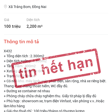
Xã Trảng Bom, Đồng Nai
Giá
Diện tích
100 triệu
2,200 m²
Thông tin mô tả
X432
+ Tổng diện tích : 2.300m2
+ Diện tích xưởng : 1.800m2
+ Tầng Hầm : 400m2
+ Xưởng cao đỉnh nóc 6m
+ Trạm điện 250KVA
+ Có nhà kho. máy lạnh, máy phát điện, sân rộng, nhà xe riêng biệt.
Thang máy, thang thoát hiểm, WC đầy đủ.
+ Đường xe container né nhau
+ Phòng cháy chữa cháy nghiệm thu. Giấy tờ pháp lý đầy đủ
+ Phù hợp : showroom xe, trạm điện Vinfast, văn phòng v.v…Hoặc
làm kho hàng
+ Giá cho thuê chỉ : 100 triệu/tháng có thương lượng