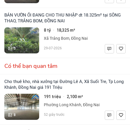
BÁN VƯỜN ỔI ĐANG CHO THU NHẬP dt 18.325m² tại SÔNG
THAO, TRẢNG BOM, ĐỒNG NAI
8 tỷ
18,325 m²
·
Xã Trảng Bom, Đồng Nai
5
29-07-2026
Có thể bạn quan tâm
Cho thuê kho, nhà xưởng tại Đường Lê A, Xã Suối Tre, Tp Long
Khánh, Đồng Nai giá 191 Triệu
191 triệu
2,100 m²
·
Phường Long Khánh, Đồng Nai
8
52 giây trước