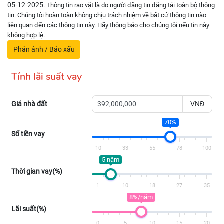
05-12-2025
. Thông tin rao vặt là do người đăng tin đăng tải toàn bộ thông
tin. Chúng tôi hoàn toàn không chịu trách nhiệm về bất cứ thông tin nào
liên quan đến các thông tin này. Hãy thông báo cho chúng tôi nếu tin này
không hợp lệ.
Phản ánh / Báo xấu
Tính lãi suất vay
Giá nhà đất
VNĐ
70%
Số tiền vay
10
33
55
78
100
5 năm
Thời gian vay(%)
1
10
18
27
35
8%/năm
Lãi suất(%)
0
5
10
15
20