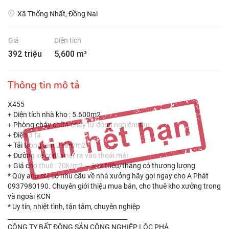
Xã Thống Nhất, Đồng Nai
Giá
Diện tích
392 triệu
5,600 m²
Thông tin mô tả
X455
+ Diện tích nhà kho : 5.600m2
+ Phòng cháy chữa cháy tự động nghiệm thu
+ Điện 3 fa.
+ Tải trọng sản 2 tấn/m2
+ Đường xe container ra vào thoải mái
+ Giá cho thuê : 70k/m2 ~ 392 triệu/tháng có thương lượng
* Qúy anh chị có nhu cầu về nhà xưởng hãy gọi ngay cho A Phát
0937980190. Chuyên giới thiệu mua bán, cho thuê kho xưởng trong
và ngoài KCN
* Uy tín, nhiệt tình, tận tâm, chuyên nghiệp
_______________________________________
CÔNG TY BẤT ĐỘNG SẢN CÔNG NGHIỆP LỘC PHÁ