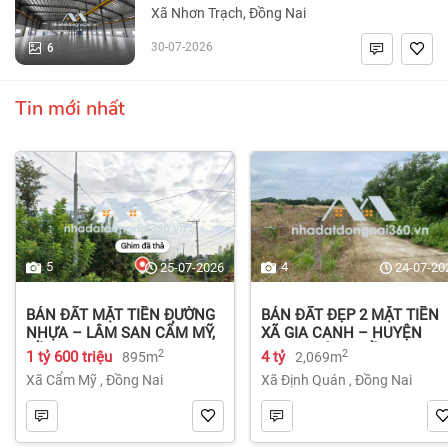
Xã Nhơn Trạch, Đồng Nai
6
30-07-2026
Tin mới nhất
5
4
25-07-2026
24-07-20
BÁN ĐẤT MẶT TIỀN ĐƯỜNG
BÁN ĐẤT ĐẸP 2 MẶT TIỀN
NHỰA – LÂM SAN CẨM MỸ,
XÃ GIA CANH – HUYỆN
ĐỒNG NAI.
ĐỊNH QUÁN – ĐỒNG NAI dt
2
2
1 tỷ 600 triệu
4 tỷ
895m
2,069m
2.069m² 4 tỷ
Xã Cẩm Mỹ
,
Đồng Nai
Xã Định Quán
,
Đồng Nai