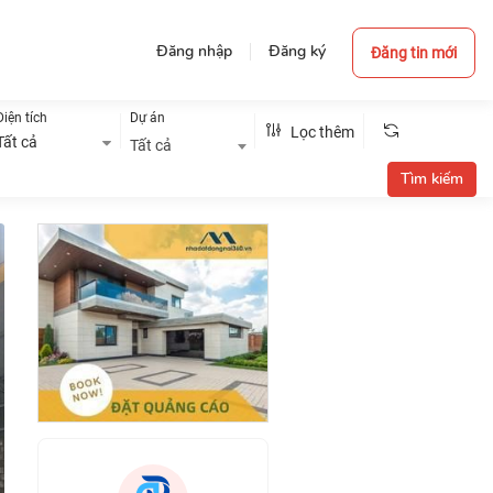
Đăng nhập
Đăng ký
Đăng tin mới
Diện tích
Dự án
Lọc thêm
Tất cả
Tất cả