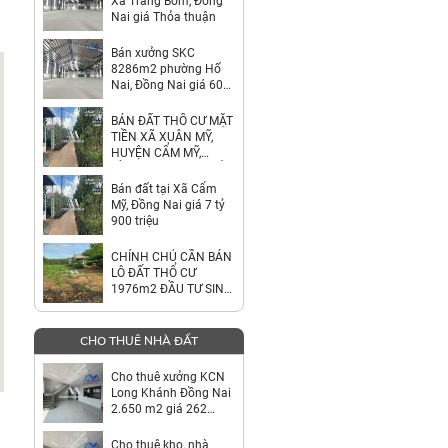
Xã Trảng Bom, Đồng
Nai giá Thỏa thuận
Bán xưởng SKC
8286m2 phường Hố
Nai, Đồng Nai giá 60
tỷ
BÁN ĐẤT THỔ CƯ MẶT
TIỀN XÃ XUÂN MỸ,
HUYỆN CẨM MỸ,
ĐỒNG NAI – GIÁ CHỈ
7,9 TỶ
Bán đất tại Xã Cẩm
Mỹ, Đồng Nai giá 7 tỷ
900 triệu
CHÍNH CHỦ CẦN BÁN
LÔ ĐẤT THỔ CƯ
1976m2 ĐẦU TƯ SINH
LỜI
CHO THUÊ NHÀ ĐẤT
Cho thuê xưởng KCN
Long Khánh Đồng Nai
2.650 m2 giá 262
tr/tháng
Cho thuê kho, nhà