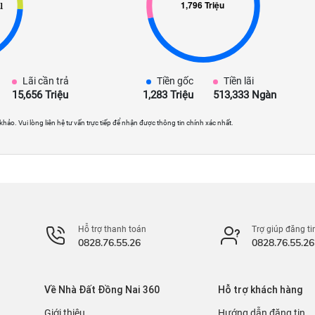
Lãi cần trả
Tiền gốc
Tiền lãi
15,656 Triệu
1,283 Triệu
513,333 Ngàn
 khảo. Vui lòng liên hệ tư vấn trực tiếp để nhận được thông tin chính xác nhất.
Hỗ trợ thanh toán
Trợ giúp đăng ti
0828.76.55.26
0828.76.55.26
Về Nhà Đất Đồng Nai 360
Hỗ trợ khách hàng
Giới thiệu
Hướng dẫn đăng tin