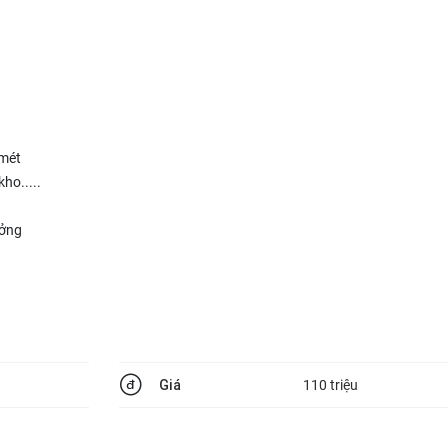
5mét
kho.....
ưởng
Giá
110 triệu