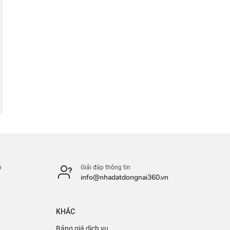
n
Giải đáp thông tin
info@nhadatdongnai360.vn
KHÁC
Bảng giá dịch vụ