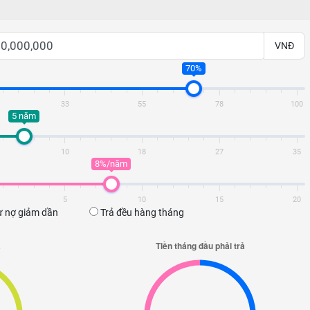
VNĐ
70%
33
55
78
100
5 năm
10
18
27
35
8%/năm
5
10
15
20
 nợ giảm dần
Trả đều hàng tháng