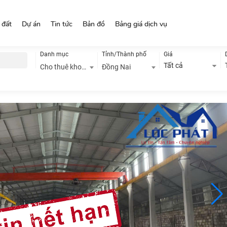
 đất
Dự án
Tin tức
Bản đồ
Bảng giá dịch vụ
Danh mục
Tỉnh/Thành phố
Giá
Tất cả
Cho thuê kho, nhà xưởng
Đồng Nai