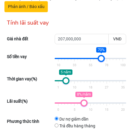
Phản ánh / Báo xấu
Tính lãi suất vay
Giá nhà đất
VNĐ
70%
Số tiền vay
10
33
55
78
100
5 năm
Thời gian vay(%)
1
10
18
27
35
8%/năm
Lãi suất(%)
0
5
10
15
20
Dư nợ giảm dần
Phương thức tính
Trả đều hàng tháng