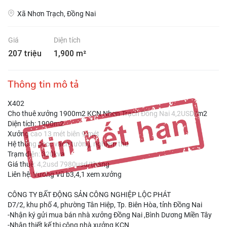
Xã Nhơn Trạch, Đồng Nai
Giá
Diện tích
207 triệu
1,900 m²
Thông tin mô tả
X402
Cho thuê xưởng 1900m2 KCN Nhơn Trạch Đồng Nai 4,2USD/m2
Diện tích: 1900m2
Xưởng cao 13 mét biên 9 mét
Hệ thống pccc vách tường, nghiệm thu
Trạm điện: 320kva
Giá thuê: 4,2usd 7980usd/tháng
Liên hệ: Vương Vũ b3,4,1 xem xưởng
CÔNG TY BẤT ĐỘNG SẢN CÔNG NGHIỆP LỘC PHÁT
D7/2, khu phố 4, phường Tân Hiệp, Tp. Biên Hòa, tỉnh Đồng Nai
-Nhận ký gửi mua bán nhà xưởng Đồng Nai ,Bình Dương Miền Tây
-Nhận thiết kế thi công nhà xưởng KCN