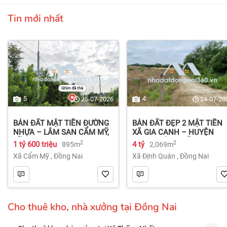
Tin mới nhất
5
4
25-07-2026
24-07-20
BÁN ĐẤT MẶT TIỀN ĐƯỜNG
BÁN ĐẤT ĐẸP 2 MẶT TIỀN
NHỰA – LÂM SAN CẨM MỸ,
XÃ GIA CANH – HUYỆN
ĐỒNG NAI.
ĐỊNH QUÁN – ĐỒNG NAI dt
2
2
1 tỷ 600 triệu
4 tỷ
895m
2,069m
2.069m² 4 tỷ
Xã Cẩm Mỹ
,
Đồng Nai
Xã Định Quán
,
Đồng Nai
Cho thuê kho, nhà xưởng tại Đồng Nai