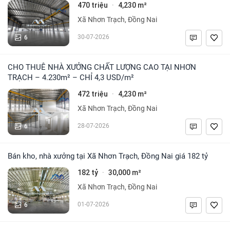
470 triệu
4,230 m²
·
Xã Nhơn Trạch, Đồng Nai
6
30-07-2026
CHO THUÊ NHÀ XƯỞNG CHẤT LƯỢNG CAO TẠI NHƠN
TRẠCH – 4.230m² – CHỈ 4,3 USD/m²
472 triệu
4,230 m²
·
Xã Nhơn Trạch, Đồng Nai
6
28-07-2026
Bán kho, nhà xưởng tại Xã Nhơn Trạch, Đồng Nai giá 182 tỷ
182 tỷ
30,000 m²
·
Xã Nhơn Trạch, Đồng Nai
6
01-07-2026