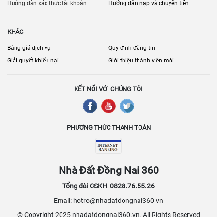
dẫn, tuy nhiên cần cân nhắc kỹ lưỡng các yếu tố như giá cả, vị trí,
Hướng dẫn xác thực tài khoản
Hướng dẫn nạp và chuyển tiền
tiện ích và uy tín của bên cho thuê để đưa ra quyết định thuê nhà
phù hợp nhất.
KHÁC
Bảng giá dịch vụ
Quy định đăng tin
Giải quyết khiếu nại
Giới thiệu thành viên mới
KẾT NỐI VỚI CHÚNG TÔI
PHƯƠNG THỨC THANH TOÁN
Nhà Đất Đồng Nai 360
Tổng đài CSKH: 0828.76.55.26
Email: hotro@nhadatdongnai360.vn
© Copyright 2025 nhadatdongnai360.vn. All Rights Reserved