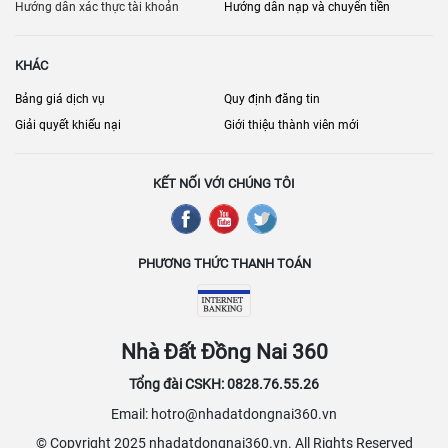
dẫn, tuy nhiên cần cân nhắc kỹ lưỡng các yếu tố như giá cả, vị trí,
Hướng dẫn xác thực tài khoản
Hướng dẫn nạp và chuyển tiền
tiện ích và uy tín của bên cho thuê để đưa ra quyết định thuê nhà
phù hợp nhất.
KHÁC
Bảng giá dịch vụ
Quy định đăng tin
Giải quyết khiếu nại
Giới thiệu thành viên mới
KẾT NỐI VỚI CHÚNG TÔI
PHƯƠNG THỨC THANH TOÁN
Nhà Đất Đồng Nai 360
Tổng đài CSKH: 0828.76.55.26
Email: hotro@nhadatdongnai360.vn
© Copyright 2025 nhadatdongnai360.vn. All Rights Reserved