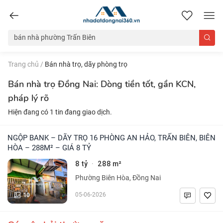
nhadatdongnai360.vn
Trang chủ
/
Bán nhà trọ, dãy phòng trọ
Bán nhà trọ Đồng Nai: Dòng tiền tốt, gần KCN,
pháp lý rõ
Hiện đang có 1 tin đang giao dịch.
NGỘP BANK – DÃY TRỌ 16 PHÒNG AN HẢO, TRẤN BIÊN, BIÊN
HÒA – 288M² – GIÁ 8 TỶ
8 tỷ
288 m²
·
Phường Biên Hòa, Đồng Nai
10
05-06-2026