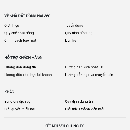
Thu nhập thực tế (đối chiếu hợp đồng/biên nhận)
Tỉ lệ phòng trống, lý do khách rời
VỀ NHÀ ĐẤT ĐỒNG NAI 360
PCCC, lối thoát hiểm, an toàn điện
Giới thiệu
Tuyển dụng
Quy chế hoạt động
Quy định sử dụng
Pháp lý xây dựng/hoàn công (nếu có)
Chính sách bảo mật
Liên hệ
Hệ thống thoát nước/ngập
Đường vào, chỗ để xe
HỖ TRỢ KHÁCH HÀNG
Nội quy, quản lý vận hành
Hướng dẫn đăng tin
Hướng dẫn kích hoạt TK
Hướng dẫn xác thực tài khoản
Hướng dẫn nạp và chuyển tiền
Kế hoạch sửa chữa nâng cấp
[
] • [
] • [
Bán nhà đất Đồng Nai
Cho thuê phòng trọ Đồng Nai
Nhà đất
KHÁC
] • [
]
Biên Hòa
Bán nhà riêng Đồng Nai
Bảng giá dịch vụ
Quy định đăng tin
Giải quyết khiếu nại
Giới thiệu thành viên mới
KẾT NỐI VỚI CHÚNG TÔI