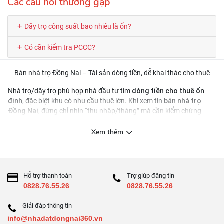
Các câu hỏi thường gặp
Dãy trọ công suất bao nhiêu là ổn?
Có cần kiểm tra PCCC?
Bán nhà trọ Đồng Nai – Tài sản dòng tiền, dễ khai thác cho thuê
dòng tiền cho thuê ổn
Nhà trọ/dãy trọ phù hợp nhà đầu tư tìm
định
bán nhà trọ
, đặc biệt khu có nhu cầu thuê lớn. Khi xem tin
Đồng Nai
, đừng chỉ nhìn “thu nhập/tháng” mà cần kiểm chứng
công suất phòng, chi phí vận hành và pháp lý xây dựng
.
Nên xem các chỉ số nào?
Xem thêm
Số phòng, diện tích mỗi phòng, WC riêng/chung
Công suất thuê hiện tại và hợp đồng thuê
Hỗ trợ thanh toán
Trợ giúp đăng tin
Chi phí vận hành: điện nước, sửa chữa, quản lý
0828.76.55.26
0828.76.55.26
Khả năng tăng giá thuê theo khu vực
Giải đáp thông tin
Checklist 8 điểm
info@nhadatdongnai360.vn