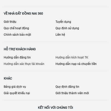
Checklist quan trọng
Lộ giới/quy hoạch mở rộng đường
VỀ NHÀ ĐẤT ĐỒNG NAI 360
Vỉa hè – chỗ đậu xe – điểm dừng đỗ
Giới thiệu
Tuyển dụng
Bề ngang – chiều sâu, mặt bằng có cột chắn không
Quy chế hoạt động
Quy định sử dụng
Chính sách bảo mật
Liên hệ
Kết cấu nhà (tầng trệt tối ưu kinh doanh)
Pháp lý: sổ, hiện trạng xây dựng
HỖ TRỢ KHÁCH HÀNG
Môi trường kinh doanh xung quanh: chợ, trường, cụm dịch vụ.
Hướng dẫn đăng tin
Hướng dẫn kích hoạt TK
[
] • [
] • [
Bán nhà đất Đồng Nai
Bán cửa hàng – kiot Đồng Nai
Bán nhà
Hướng dẫn xác thực tài khoản
Hướng dẫn nạp và chuyển tiền
] • [
]
riêng Đồng Nai
Nhà đất Trấn Biên
KHÁC
Bảng giá dịch vụ
Quy định đăng tin
Giải quyết khiếu nại
Giới thiệu thành viên mới
KẾT NỐI VỚI CHÚNG TÔI