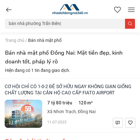
nhadatdongnai360.vn
Trang chủ
/
Bán nhà mặt phố
Bán nhà mặt phố Đồng Nai: Mặt tiền đẹp, kinh
doanh tốt, pháp lý rõ
Hiện đang có 1 tin đang giao dịch.
CƠ HỘI CHỈ CÓ 1-0-2 ĐỂ SỞ HỮU NGAY KHÔNG GIAN GIỐNG
CHẤT LƯỢNG TẠI CĂN HỘ CAO CẤP FIATO AIRPORT
7 tỷ 80 triệu
120 m²
·
Xã Nhơn Trạch, Đồng Nai
5
11-07-2025