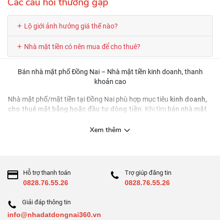
Các câu hỏi thường gặp
Lộ giới ảnh hưởng giá thế nào?
Nhà mặt tiền có nên mua để cho thuê?
Bán nhà mặt phố Đồng Nai – Nhà mặt tiền kinh doanh, thanh
khoản cao
kinh doanh,
Nhà mặt phố/mặt tiền tại Đồng Nai phù hợp mục tiêu
cho thuê mặt bằng hoặc đầu tư dòng tiền
bán nhà mặt
. Khi tìm
phố Đồng Nai
lộ giới – quy
, ngoài giá và vị trí, bạn cần kiểm tra kỹ
hoạch mở đường – bề ngang mặt tiền
và các điều kiện khai thác
Xem thêm
(đậu xe, vỉa hè, tầm nhìn).
Cách chọn nhà mặt tiền “đúng để kinh doanh”
mặt tiền thoáng
Ưu tiên
, bề ngang hợp lý, dễ làm bảng hiệu
Hỗ trợ thanh toán
Trợ giúp đăng tin
0828.76.55.26
0828.76.55.26
lưu lượng xe
Kiểm tra
, hướng di chuyển, điểm quay đầu
khả năng cho thuê
Đánh giá
: ngành nghề phù hợp, mặt bằng
Giải đáp thông tin
vuông vức
info@nhadatdongnai360.vn