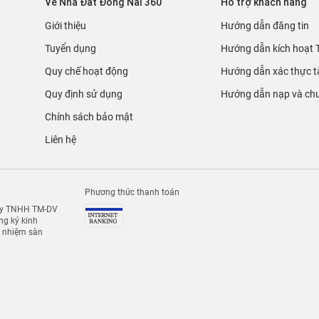
Về Nhà Đất Đồng Nai 360
Hỗ trợ khách hàng
ể cung cấp các kiến thức cơ bản, cũng như cập nhật các thông tin, tin t
iều khoản Pháp lý vừa được cập nhật…
Giới thiệu
Hướng dẫn đăng tin
360
với chi phí nhỏ lại được lợi nhuận cao, bạn sẽ dễ dàng tiếp cận tối đ
Tuyển dụng
Hướng dẫn kích hoạt 
 dịch vụ hậu mãi kèm theo, giúp khách hàng luôn được đảm bảo cao nhất về
Quy chế hoạt động
Hướng dẫn xác thực t
Quy định sử dụng
Hướng dẫn nạp và chu
Chính sách bảo mật
Liên hệ
Phương thức thanh toán
 ty TNHH TM-DV
g ký kinh
h nhiệm sàn