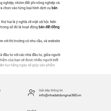
ng nghiệp, nhóm đất phi nông nghiệp và
a chọn vào từng loại hình dịch vụ
bán
thứ hai là ý nghĩa về mặt xã hội. Nên
t trong số đó là hoạt động
bán đất Đồng
n với thị trường có nhu cầu, và website
à đầu tư với các nhà đầu tư, giữa người
 phẩm của bạn sẽ được nhiều người biết
 liên tục hằng ngày sẽ giúp sản phẩm
 vị hành chính cấp xã, vì thế thông tin
n
Giải đáp thông tin
ng Nai 360. Dù bạn là chuyên gia trong
info@nhadatdongnai360.vn
nhà đất Đồng Nai 360 đều có thể đảm