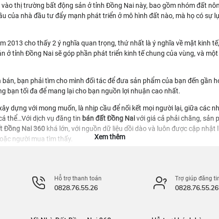
ận vào thị trường bất động sản ở tỉnh Đồng Nai này, bao gồm nhóm đất nô
u của nhà đầu tư đẩy mạnh phát triển ở mô hình đất nào, mà họ có sự lự
 2013 cho thấy 2 ý nghĩa quan trọng, thứ nhất là ý nghĩa về mặt kinh tế, 
ản ở tỉnh Đồng Nai sẽ góp phần phát triển kinh tế chung của vùng, và mộ
n bán, bạn phải tìm cho mình đối tác để đưa sản phẩm của bạn đến gần hơ
g bạn tối đa để mang lại cho bạn nguồn lợi nhuận cao nhất.
ây dựng với mong muốn, là nhịp cầu để nối kết mọi người lại, giữa các nh
 cá thể…Với
dịch vụ đăng tin
bán đất Đồng Nai
với giá cả phải chăng, sản
t Đồng Nai 360
khá lớn, với nguồn dữ liệu dồi dào và luôn được cập nhật
oặc người mua tìm thấy.
360 hoạt động trong nội tỉnh với 11 đơn vị hành chính cấp huyện, 170 đơn
Hỗ trợ thanh toán
Trợ giúp đăng ti
 để giải đáp thắc mắc trong quá trình bạn sử dụng dịch vụ bên nhà đất Đồ
0828.76.55.26
0828.76.55.26
á nhân đơn giản muốn bán được sản phẩm của mình, thì các dịch vụ của 