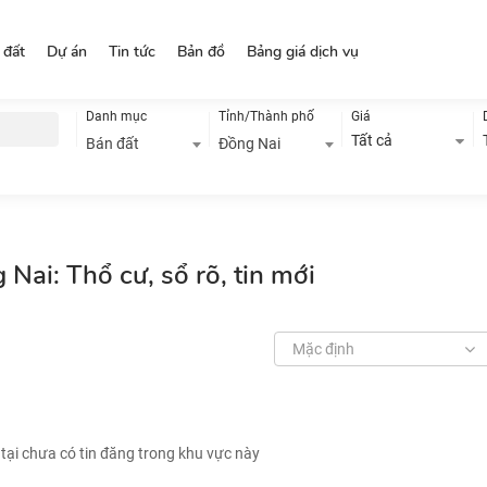
 đất
Dự án
Tin tức
Bản đồ
Bảng giá dịch vụ
Danh mục
Tỉnh/Thành phố
Giá
Tất cả
Bán đất
Đồng Nai
Nai: Thổ cư, sổ rõ, tin mới
Mặc định
 tại chưa có tin đăng trong khu vực này