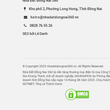
Nhà Đất Đồng Nai 360
Từ việc bạn có thể ghé thăm trang web đ
Nai,
hay bạn có thể tham khảo những đ
Khu phố 2, Phường Long Hưng, Tỉnh Đồng Nai
Hãy đến với
website
nhà đất Đồng Nai 
hotro@nhadatdongnai360.vn
hoạt động sôi nổi ở tỉnh Đồng Nai. Các
0828.76.55.26
SEO bởi Lê Danh
© Copyright 2025 nhadatdongnai360.vn. All Rights Reserved
Nhà Đất Đồng Nai 360 là nền tảng thương mại điện tử của Công
Gia Khang Thịnh, mã số doanh nghiệp 3604044936 do Phòng đăn
doanh tỉnh Đồng Nai cấp ngày 14 tháng 08 năm 2025. Chịu trác
GDTMĐT: Ông Lê Thành Danh.