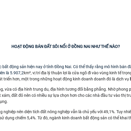
HOẠT ĐỘNG BÁN ĐẤT SÔI NỔI Ở ĐỒNG NAI NHƯ THẾ NÀO?
ực bất động sản hiện nay ở tỉnh Đồng Nai. Có thể thấy rằng mô hình bán 
iên là 5.907,2
km², vị trí địa lý thuận lợi là cửa ngõ đi vào vùng kinh tế 
t triển hơn, một trong những hoạt động kinh doanh doanh đó là
dịch vụ
g, vừa có địa hình trung du, địa hình tương đối bằng phẳng. Nhờ phong 
ất xám, đất đỏ nên có nhiều sự lựa chọn hơn cho các nhà đầu tư vào thị t
ụng.
g nghiệp nên diện tích đất nông nghiệp vẫn là chủ yếu với 49,1%. Tuy nhi
 sử dụng chiếm 5,4%. Từ đó, ngành kinh doanh bất động sản có thể khai t