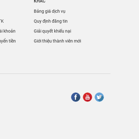
KHÁC
ức mới nhất về thị trường
bán đất Đồng
Bảng giá dịch vụ
a nguồn lực và thị trường phong phú đang
TK
Quy định đăng tin
 các quyền lợi khi sử dụng dịch vụ.
ài khoản
Giải quyết khiếu nại
Nhà Đất Đồng Nai 360
yển tiền
Giới thiệu thành viên mới