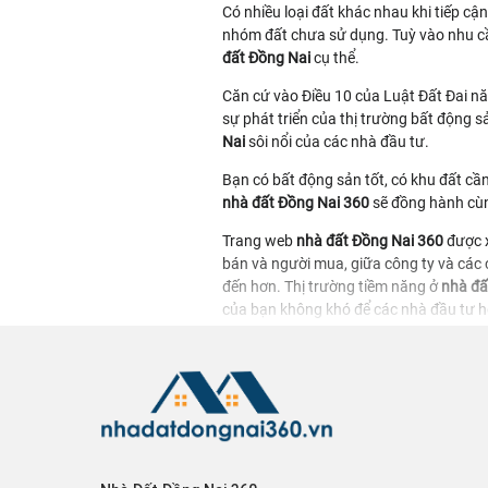
Có nhiều loại đất khác nhau khi tiếp c
nhóm đất chưa sử dụng. Tuỳ vào nhu cầ
đất Đồng Nai
cụ thể.
Căn cứ vào Điều 10 của Luật Đất Đai năm
sự phát triển của thị trường bất động s
Nai
sôi nổi của các nhà đầu tư.
Bạn có bất động sản tốt, có khu đất cầ
nhà đất Đồng Nai 360
sẽ đồng hành cùn
Trang web
nhà đất Đồng Nai 360
được x
bán và người mua, giữa công ty và các
đến hơn. Thị trường tiềm năng ở
nhà đấ
của bạn không khó để các nhà đầu tư h
Đội ngũ của trang web nhà đất Đồng Nai 
ở website rất nhanh và chính xác nhất.
Nhân viên hỗ trợ luôn túc trực liên tục
lĩnh vực
bán đất Đồng Nai,
hay chỉ là c
nhận được hết.