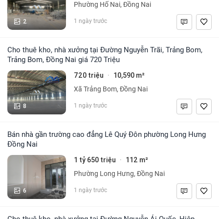
Phường Hố Nai, Đồng Nai
2
1 ngày trước
Cho thuê kho, nhà xưởng tại Đường Nguyễn Trãi, Trảng Bom,
Trảng Bom, Đồng Nai giá 720 Triệu
720 triệu
10,590 m²
·
Xã Trảng Bom, Đồng Nai
8
1 ngày trước
Bán nhà gần trường cao đẳng Lê Quý Đôn phường Long Hưng
Đồng Nai
1 tỷ 650 triệu
112 m²
·
Phường Long Hưng, Đồng Nai
6
1 ngày trước
Cho thuê kho, nhà xưởng tại Đường Nguyễn Ái Quốc, Hiệp