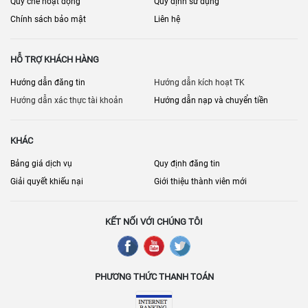
Quy chế hoạt động
Quy định sử dụng
Lộ giới đường nội khu, vỉa hè
Chính sách bảo mật
Liên hệ
Hình thức thanh toán, sang tên
Rủi ro: chậm tiến độ, thay đổi quy hoạch
HỖ TRỢ KHÁCH HÀNG
Vị trí lô: góc/đối diện công viên/gần tiện ích
Hướng dẫn đăng tin
Hướng dẫn kích hoạt TK
Hướng dẫn xác thực tài khoản
Hướng dẫn nạp và chuyển tiền
[
] • [
] • [
]
Bán nhà đất Đồng Nai
Bán đất Đồng Nai
Nhà đất Nhơn Trạch
• [
]
Nhà đất Long Thành
KHÁC
Bảng giá dịch vụ
Quy định đăng tin
Giải quyết khiếu nại
Giới thiệu thành viên mới
KẾT NỐI VỚI CHÚNG TÔI
PHƯƠNG THỨC THANH TOÁN