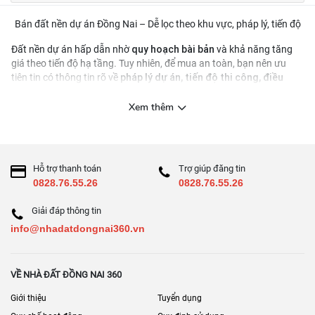
Bán đất nền dự án Đồng Nai – Dễ lọc theo khu vực, pháp lý, tiến độ
quy hoạch bài bản
Đất nền dự án hấp dẫn nhờ
và khả năng tăng
giá theo tiến độ hạ tầng. Tuy nhiên, để mua an toàn, bạn nên ưu
pháp lý dự án, tiến độ thi công, điều
tiên tin có thông tin rõ về
kiện chuyển nhượng
và các chi phí liên quan.
Cách chọn đất nền dự án phù hợp
Xem thêm
đường nội khu, điện nước, thoát nước
Chọn dự án có
rõ ràng
gần tiện ích – gần trục kết nối
So sánh vị trí
Hỗ trợ thanh toán
Trợ giúp đăng tin
Tránh quyết định chỉ theo “giá rẻ”; hãy kiểm tra hồ sơ
0828.76.55.26
0828.76.55.26
Checklist 8 điểm
Giải đáp thông tin
Pháp lý dự án & điều kiện chuyển nhượng
info@nhadatdongnai360.vn
Tiến độ hạ tầng và bàn giao nền
Quy hoạch 1/500 (nếu có), quy định xây dựng
VỀ NHÀ ĐẤT ĐỒNG NAI 360
Phí quản lý/duy tu nội khu
Giới thiệu
Tuyển dụng