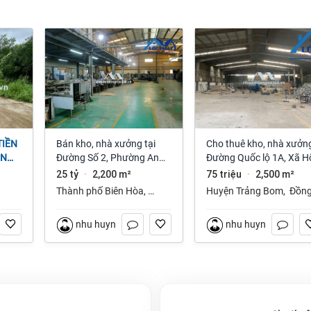
Bán kho, nhà xưởng tại
Cho thuê kho, nhà xưởng
ỆN
Đường Số 2, Phường An
Đường Quốc lộ 1A, Xã H
NAI
Bình, Thành phố Biên Hòa,
Nai 3, Trảng Bom, Đồng
25 tỷ
2,200 m²
75 triệu
2,500 m²
·
·
Đồng Nai giá 25 tỷ
Nai giá 75 Triệu
Thành phố Biên Hòa
,
Huyện Trảng Bom
,
Đồn
Đồng Nai
Nai
nhu huynh
nhu huynh