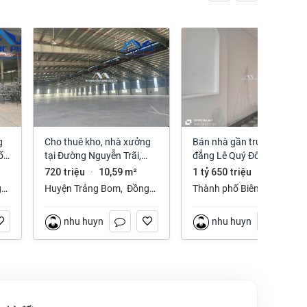
Cho thuê kho, nhà xưởng
Bán nhà gần trường cao
ố
tại Đường Nguyễn Trãi,
đẳng Lê Quý Đôn phường
Trảng Bom, Trảng Bom,
Long Hưng Đồng Nai
720 triệu
10,59 m²
1 tỷ 650 triệu
112 m²
·
·
Đồng Nai giá 720 Triệu
g
Huyện Trảng Bom
,
Đồng
Thành phố Biên Hòa
,
Nai
Đồng Nai
nhu huynh
nhu huynh