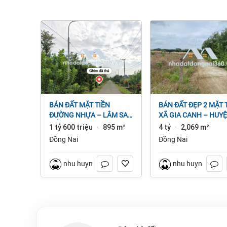
BÁN ĐẤT MẶT TIỀN
BÁN ĐẤT ĐẸP 2 MẶT TIỀN
ĐƯỜNG NHỰA – LÂM SAN
XÃ GIA CANH – HUY
CẨM MỸ, ĐỒNG NAI.
ĐỊNH QUÁN – ĐỒNG 
1 tỷ 600 triệu
895 m²
4 tỷ
2,069 m²
·
·
dt 2.069m² 4 tỷ
Đồng Nai
Đồng Nai
nhu huynh
nhu huynh