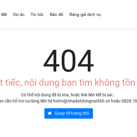
 đất
Dự án
Tin tức
Bản đồ
Bảng giá dịch vụ
404
t tiếc, nội dung bạn tìm không tồn 
Có thể nội dung đã bị xóa, hoặc link liên kết bị sai...
n cần hỗ trợ vui lòng liên hệ hotro@nhadatdongnai360.vn hoặc 0828.7
Quay về trang chủ