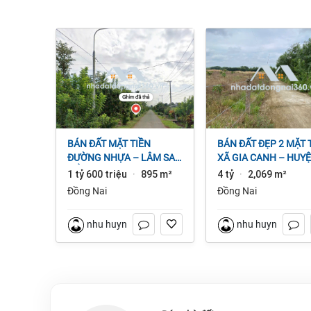
BÁN ĐẤT MẶT TIỀN
BÁN ĐẤT ĐẸP 2 MẶT TIỀN
ĐƯỜNG NHỰA – LÂM SAN
XÃ GIA CANH – HUY
CẨM MỸ, ĐỒNG NAI.
ĐỊNH QUÁN – ĐỒNG 
1 tỷ 600 triệu
895 m²
4 tỷ
2,069 m²
·
·
dt 2.069m² 4 tỷ
Đồng Nai
Đồng Nai
nhu huynh
nhu huynh