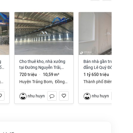
Cho thuê kho, nhà xưởng
Bán nhà gần trường cao
ố
tại Đường Nguyễn Trãi,
đẳng Lê Quý Đôn phường
Trảng Bom, Trảng Bom,
Long Hưng Đồng Nai
720 triệu
10,59 m²
1 tỷ 650 triệu
112 m²
·
·
Đồng Nai giá 720 Triệu
g
Huyện Trảng Bom
,
Đồng
Thành phố Biên Hòa
,
Nai
Đồng Nai
nhu huynh
nhu huynh