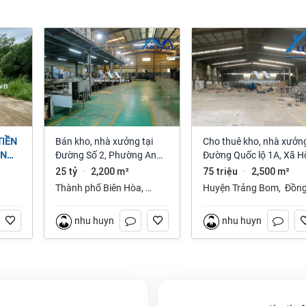
Bán kho, nhà xưởng tại
Cho thuê kho, nhà xưởng
ỆN
Đường Số 2, Phường An
Đường Quốc lộ 1A, Xã H
NAI
Bình, Thành phố Biên Hòa,
Nai 3, Trảng Bom, Đồng
25 tỷ
2,200 m²
75 triệu
2,500 m²
·
·
Đồng Nai giá 25 tỷ
Nai giá 75 Triệu
Thành phố Biên Hòa
,
Huyện Trảng Bom
,
Đồn
Đồng Nai
Nai
nhu huynh
nhu huynh