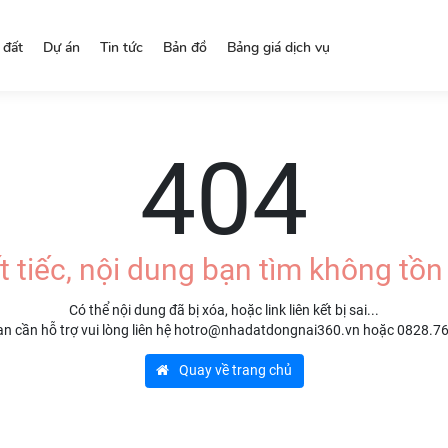
 đất
Dự án
Tin tức
Bản đồ
Bảng giá dịch vụ
404
t tiếc, nội dung bạn tìm không tồn 
Có thể nội dung đã bị xóa, hoặc link liên kết bị sai...
n cần hỗ trợ vui lòng liên hệ hotro@nhadatdongnai360.vn hoặc 0828.7
Quay về trang chủ