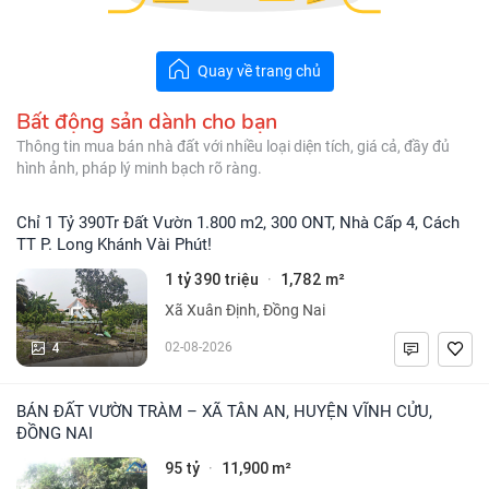
Quay về trang chủ
Bất động sản dành cho bạn
Thông tin mua bán nhà đất với nhiều loại diện tích, giá cả, đầy đủ
hình ảnh, pháp lý minh bạch rõ ràng.
Chỉ 1 Tỷ 390Tr Đất Vườn 1.800 m2, 300 ONT, Nhà Cấp 4, Cách
TT P. Long Khánh Vài Phút!
1 tỷ 390 triệu
1,782 m²
·
Xã Xuân Định, Đồng Nai
4
02-08-2026
BÁN ĐẤT VƯỜN TRÀM – XÃ TÂN AN, HUYỆN VĨNH CỬU,
ĐỒNG NAI
95 tỷ
11,900 m²
·