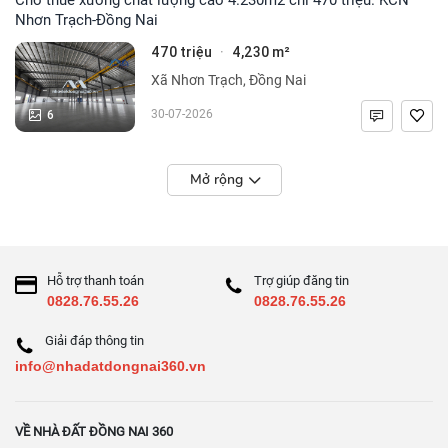
Nhơn Trạch-Đồng Nai
470 triệu
4,230 m²
·
Xã Nhơn Trạch, Đồng Nai
6
30-07-2026
Mở rộng
Hỗ trợ thanh toán
Trợ giúp đăng tin
0828.76.55.26
0828.76.55.26
Giải đáp thông tin
info@nhadatdongnai360.vn
VỀ NHÀ ĐẤT ĐỒNG NAI 360