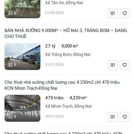
Xã Tân An, Đồng Nai
6
01-08-2026
BÁN NHÀ XƯỞNG 9.000M² – HỐ NAI 3, TRẢNG BOM – ĐANG
CHO THUÊ
27 tỷ
9,000 m²
·
Xã Trảng Bom, Đồng Nai
5
31-07-2026
Cho thuê nhà xưởng chất lượng cao 4.230m2 chỉ 470 triệu.
KCN Nhơn Trạch-Đồng Nai
470 triệu
4,230 m²
·
Xã Nhơn Trạch, Đồng Nai
5
30-07-2026
Cho thuê xưởng chất lượng cao 4.230m2 chỉ 470 triệu. KCN