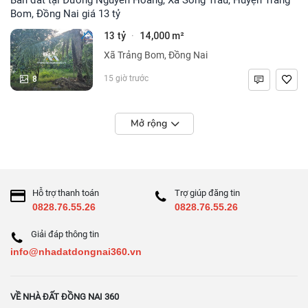
Bom, Đồng Nai giá 13 tỷ
13 tỷ
14,000 m²
·
Xã Trảng Bom, Đồng Nai
8
15 giờ trước
Mở rộng
Hỗ trợ thanh toán
Trợ giúp đăng tin
0828.76.55.26
0828.76.55.26
Giải đáp thông tin
info@nhadatdongnai360.vn
VỀ NHÀ ĐẤT ĐỒNG NAI 360